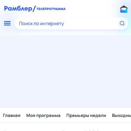
Поиск по интернету
Главная
Моя программа
Премьеры недели
Выходн