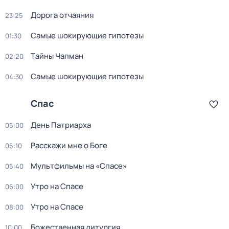
Дорога отчаяния
23:25
Самые шoкиpующие гипотезы
01:30
Тaйны Чапман
02:20
Самые шoкиpующие гипотезы
04:30
Спас
День Патриарха
05:00
Расскажи мне о Боге
05:10
Мультфильмы на «Спасе»
05:40
Утро на Спасе
06:00
Утро на Спасе
08:00
Божественнaя литyргия
10:00