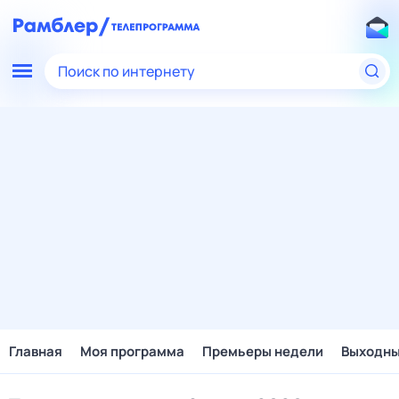
Поиск по интернету
Главная
Моя программа
Премьеры недели
Выходн