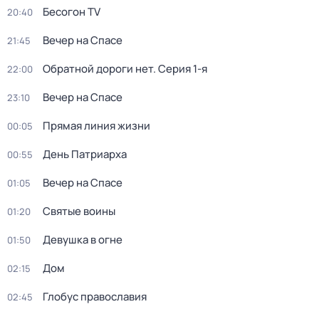
Бесогон TV
20:40
Вечер на Спасе
21:45
Обратной дороги нет
. Серия 1-я
22:00
Вечер на Спасе
23:10
Прямая линия жизни
00:05
День Патриарха
00:55
Вечер на Спасе
01:05
Святые воины
01:20
Девушка в огне
01:50
Дом
02:15
Глобус православия
02:45