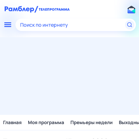
Поиск по интернету
Главная
Моя программа
Премьеры недели
Выходн