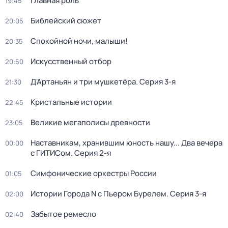
Главная роль
19:45
Библейский сюжет
20:05
Спокойной ночи, малыши!
20:35
Искусственный отбор
20:50
Д'Артаньян и три мушкетёра
. Серия 3-я
21:30
Кристальные истории
22:45
Великие мегаполисы древности
23:05
Наставникам, хранившим юность нашу... Два вечера
00:00
с ГИТИСом
. Серия 2-я
Симфонические оркестры России
01:05
Истории Города N с Пьером Бурелем
. Серия 3-я
02:00
Забытое ремесло
02:40