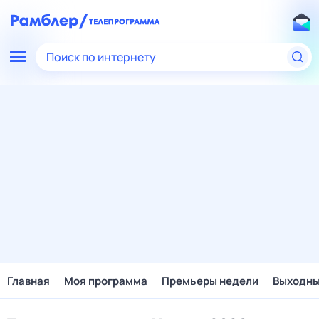
Поиск по интернету
Главная
Моя программа
Премьеры недели
Выходн