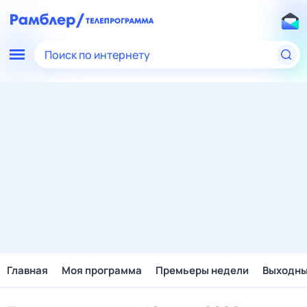
Поиск по интернету
Главная
Моя программа
Премьеры недели
Выходн