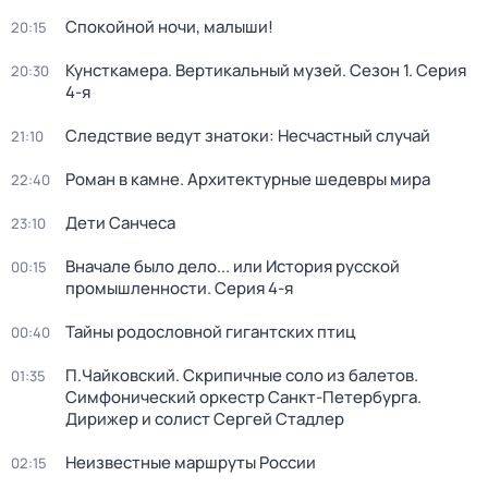
Спокойной ночи, малыши!
20:15
Кунсткамера. Вертикальный музей
. Сезон 1
. Серия
20:30
4-я
Следствие ведут знатоки: Несчастный случай
21:10
Роман в камне. Архитектурные шедевры мира
22:40
Дети Санчеса
23:10
Вначале было дело... или История русской
00:15
промышленности
. Серия 4-я
Тайны родословной гигантских птиц
00:40
П.Чайковский. Скрипичные соло из балетов.
01:35
Симфонический оркестр Санкт-Петербурга.
Дирижер и солист Сергей Стадлер
Неизвестные маршруты России
02:15