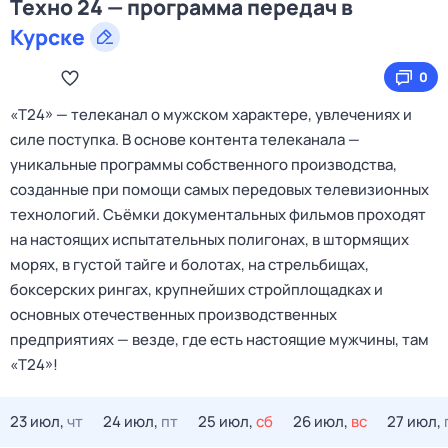
Техно 24 — программа передач в
Курске
0
«Т24» — телеканал о мужском характере, увлечениях и
силе поступка. В основе контента телеканала —
уникальные программы собственного производства,
созданные при помощи самых передовых телевизионных
технологий. Съёмки документальных фильмов проходят
на настоящих испытательных полигонах, в штормящих
морях, в густой тайге и болотах, на стрельбищах,
боксерских рингах, крупнейших стройплощадках и
основных отечественных производственных
предприятиях — везде, где есть настоящие мужчины, там
«Т24»!
23 июл,
чт
24 июл,
пт
25 июл,
сб
26 июл,
вс
27 июл,