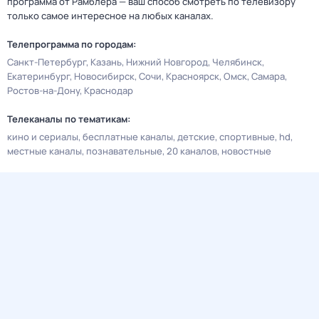
программа от Рамблера — ваш способ смотреть по телевизору
только самое интересное на любых каналах.
Телепрограмма по городам:
Санкт-Петербург
Казань
Нижний Новгород
Челябинск
Екатеринбург
Новосибирск
Сочи
Красноярск
Омск
Самара
Ростов-на-Дону
Краснодар
Телеканалы по тематикам:
кино и сериалы
бесплатные каналы
детские
спортивные
hd
местные каналы
познавательные
20 каналов
новостные