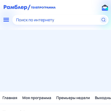
Поиск по интернету
Главная
Моя программа
Премьеры недели
Выходн