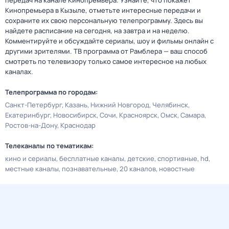
передач на канале Кинопремьера. Узнайте, что покажет
Кинопремьера в Кызыле, отметьте интересные передачи и
сохраните их свою персональную телепрограмму. Здесь вы
найдете расписание на сегодня, на завтра и на неделю.
Комментируйте и обсуждайте сериалы, шоу и фильмы онлайн с
другими зрителями. ТВ программа от Рамблера — ваш способ
смотреть по телевизору только самое интересное на любых
каналах.
Телепрограмма по городам:
Санкт-Петербург
Казань
Нижний Новгород
Челябинск
Екатеринбург
Новосибирск
Сочи
Красноярск
Омск
Самара
Ростов-на-Дону
Краснодар
Телеканалы по тематикам:
кино и сериалы
бесплатные каналы
детские
спортивные
hd
местные каналы
познавательные
20 каналов
новостные