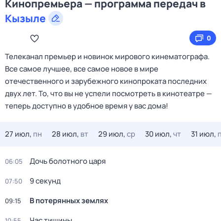
Кинопремьера — программа передач в
Кызыле
0
Телеканал премьер и новинок мирового кинематографа.
Все самое лучшее, все самое новое в мире
отечественного и зарубежного кинопроката последних
двух лет. То, что вы не успели посмотреть в кинотеатре —
теперь доступно в удобное время у вас дома!
27 июл,
пн
28 июл,
вт
29 июл,
ср
30 июл,
чт
31 июл,
Дочь болотного царя
06:05
9 секунд
07:50
В потерянных землях
09:15
Час тишины
10:55