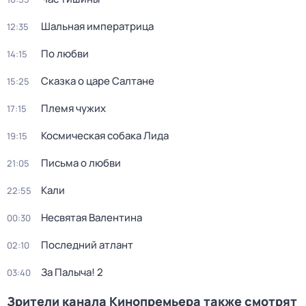
Шальная императрица
12:35
По любви
14:15
Сказка о царе Салтане
15:25
Племя чужих
17:15
Космическая собака Лида
19:15
Письма о любви
21:05
Кали
22:55
Несвятая Валентина
00:30
Последний атлант
02:10
За Палыча! 2
03:40
Зрители канала Кинопремьера также смотрят