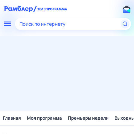
Поиск по интернету
Главная
Моя программа
Премьеры недели
Выходн