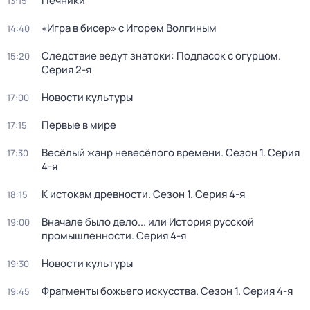
Печники
13:15
«Игра в бисер» с Игорем Волгиным
14:40
Следствие ведут знатоки: Подпасок с огурцом
.
15:20
Серия 2-я
Новости культуры
17:00
Первые в мире
17:15
Весёлый жанр невесёлого времени
. Сезон 1
. Серия
17:30
4-я
К истокам древности
. Сезон 1
. Серия 4-я
18:15
Вначале было дело... или История русской
19:00
промышленности
. Серия 4-я
Новости культуры
19:30
Фрагменты божьего искусства
. Сезон 1
. Серия 4-я
19:45