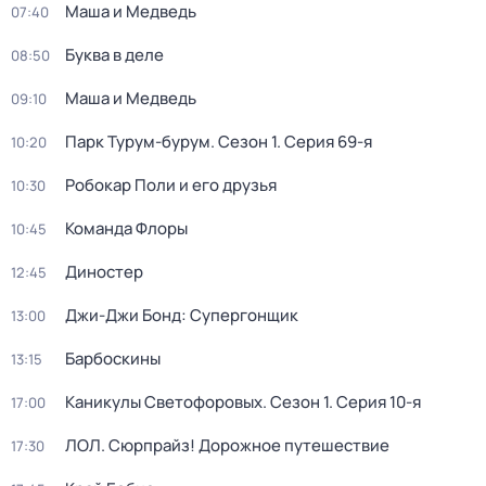
Маша и Медведь
07:40
Буква в деле
08:50
Маша и Медведь
09:10
Парк Турум-бурум
. Сезон 1
. Серия 69-я
10:20
Робокар Поли и его друзья
10:30
Команда Флоры
10:45
Диностер
12:45
Джи-Джи Бонд: Супергонщик
13:00
Барбоскины
13:15
Каникулы Светофоровых
. Сезон 1
. Серия 10-я
17:00
ЛОЛ. Сюрпрайз! Дорожное путешествие
17:30