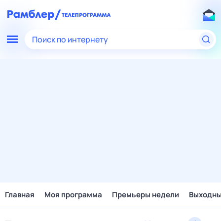
Поиск по интернету
Главная
Моя программа
Премьеры недели
Выходн