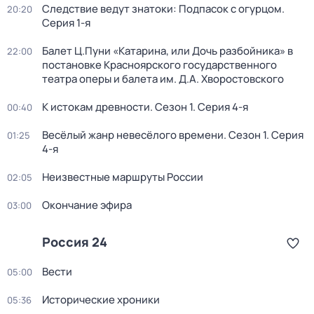
Следствие ведут знатоки: Подпасок с огурцом
.
20:20
Серия 1-я
Балет Ц.Пуни «Катарина, или Дочь разбойника» в
22:00
постановке Красноярского государственного
театра оперы и балета им. Д.А. Хворостовского
К истокам древности
. Сезон 1
. Серия 4-я
00:40
Весёлый жанр невесёлого времени
. Сезон 1
. Серия
01:25
4-я
Неизвестные маршруты России
02:05
Окончание эфира
03:00
Россия 24
Вести
05:00
Исторические хроники
05:36