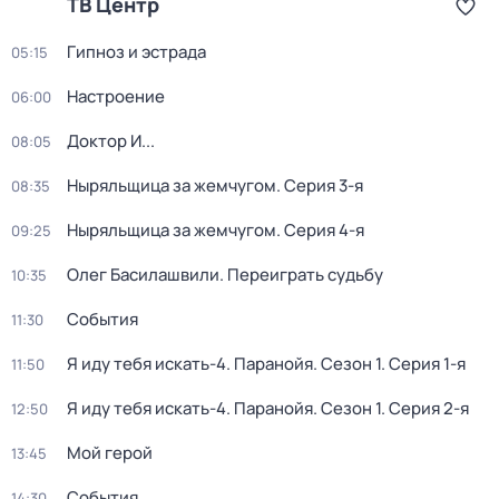
ТВ Центр
Гипноз и эстрада
05:15
Настроение
06:00
Доктор И...
08:05
Ныряльщица за жемчугом
. Серия 3-я
08:35
Ныряльщица за жемчугом
. Серия 4-я
09:25
Олег Басилашвили. Переиграть судьбу
10:35
События
11:30
Я иду тебя искать-4. Паранойя
. Сезон 1
. Серия 1-я
11:50
Я иду тебя искать-4. Паранойя
. Сезон 1
. Серия 2-я
12:50
Мой герой
13:45
События
14:30