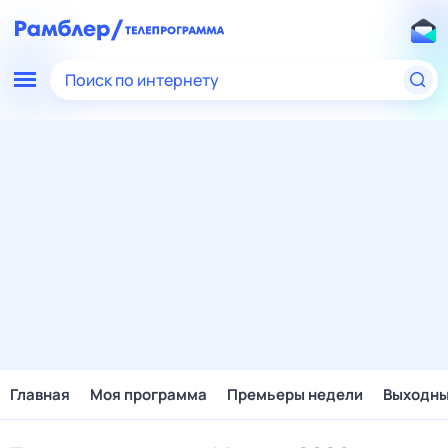
Поиск по интернету
Главная
Моя программа
Премьеры недели
Выходн