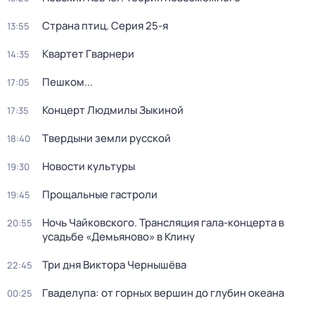
Страна птиц
. Серия 25-я
13:55
Квартет Гварнери
14:35
Пешком...
17:05
Концерт Людмилы Зыкиной
17:35
Твердыни земли русской
18:40
Новости культуры
19:30
Прощальные гастроли
19:45
Ночь Чайковского. Трансляция гала-концерта в
20:55
усадьбе «Демьяново» в Клину
Три дня Виктора Чернышёва
22:45
Гваделупа: от горных вершин до глубин океана
00:25