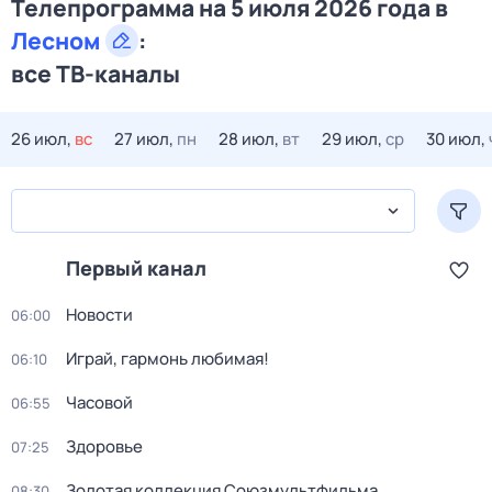
Телепрограмма на 5 июля 2026 года в
Лесном
:
все ТВ-каналы
26 июл,
вс
27 июл,
пн
28 июл,
вт
29 июл,
ср
30 июл,
Первый канал
Новости
06:00
Играй, гармонь любимая!
06:10
Часовой
06:55
Здоровье
07:25
Золотая коллекция Союзмультфильма
08:30