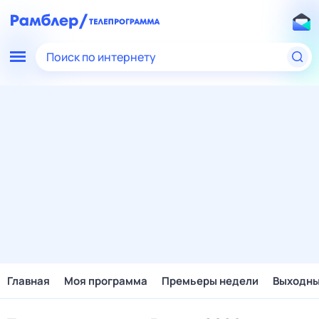
Поиск по интернету
Главная
Моя программа
Премьеры недели
Выходн