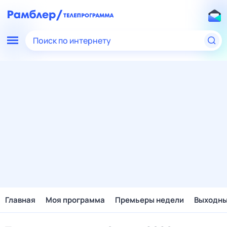
Поиск по интернету
Главная
Моя программа
Премьеры недели
Выходн