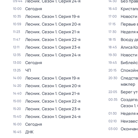
Лесник
. Сезон 1
. Серия 24-я
Без прав
09:44
14:30
Сегодня
Кристал
10:00
16:40
Лесник
. Сезон 1
. Серия 19-я
Новости
10:35
17:00
Лесник
. Сезон 1
. Серия 20-я
Первые 
10:59
17:15
Лесник
. Сезон 1
. Серия 21-я
Неделя 
11:23
17:30
Лесник
. Сезон 1
. Серия 22-я
Всюду де
11:47
18:15
Лесник
. Сезон 1
. Серия 23-я
Алиса К
12:11
18:45
Лесник
. Сезон 1
. Серия 24-я
Новости
12:35
19:30
Сегодня
Библейс
13:00
19:45
ЧП
Спокойн
13:25
20:15
Лесник
. Сезон 1
. Серия 19-я
Следств
14:00
20:30
маклер
Лесник
. Сезон 1
. Серия 20-я
14:20
Берег у
22:05
Лесник
. Сезон 1
. Серия 21-я
14:40
Создате
00:35
Лесник
. Сезон 1
. Серия 22-я
15:00
Сезон 1
.
Лесник
. Сезон 1
. Серия 23-я
15:20
Неделя 
01:30
Лесник
. Сезон 1
. Серия 24-я
15:40
Неизвес
02:10
Сегодня
16:00
Окончан
03:00
ДНК
16:45