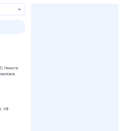
2 авг,
вс
3 авг,
пн
4 авг,
вт
5 авг,
ср
Вчера
Сегодня
C. Никита
аускаса.
. 1/8