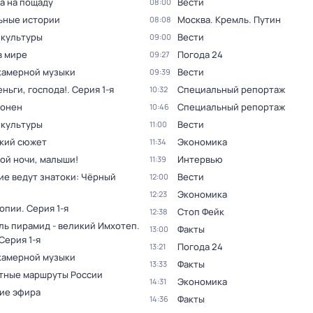
а на пощаду
Вести
08:00
ьные истории
Москва. Кремль. Путин
08:08
 культуры
Вести
09:00
в мире
Погода 24
09:27
камерной музыки
Вести
09:39
ньги, господа!
. Серия 1-я
Специальный репортаж
10:32
оонен
Специальный репортаж
10:46
 культуры
Вести
11:00
кий сюжет
Экономика
11:34
ой ночи, малыши!
Интервью
11:39
ие ведут знатоки: Чёрный
Вести
12:00
Экономика
12:23
топии
. Серия 1-я
Стоп Фейк
12:38
ль пирамид - великий Имхотеп
.
Факты
13:00
 Серия 1-я
Погода 24
13:21
камерной музыки
Факты
13:33
тные маршруты России
Экономика
14:31
ие эфира
Факты
14:36