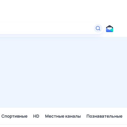
Спортивные
HD
Местные каналы
Познавательные