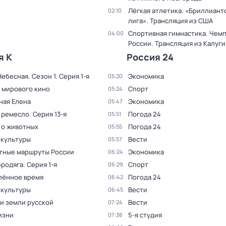
Лёгкая атлетика. «Бриллиант
02:10
лига». Трансляция из США
Спортивная гимнастика. Чем
04:00
России. Трансляция из Калуги
я К
Россия 24
Небесная
. Сезон 1
. Серия 1-я
Экономика
05:20
 мирового кино
Спорт
05:24
ная Елена
Экономика
05:47
 ремесло
. Серия 13-я
Погода 24
05:51
 о животных
Погода 24
05:55
 культуры
Вести
05:57
тные маршруты России
Экономика
06:24
бродяга
. Серия 1-я
Спорт
06:29
лённое время
Погода 24
06:42
 культуры
Вести
06:45
и земли русской
Вести
07:24
изни
5-я студия
07:38