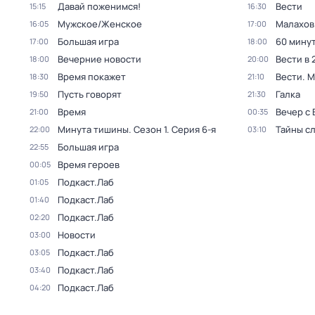
Давай поженимся!
Вести
15:15
16:30
Мужское/Женское
Малахов
16:05
17:00
Большая игра
60 мину
17:00
18:00
Вечерние новости
Вести в 
18:00
20:00
Время покажет
Вести. 
18:30
21:10
Пусть говорят
Галка
19:50
21:30
Время
Вечер с
21:00
00:35
Минута тишины
. Сезон 1
. Серия 6-я
Тайны с
22:00
03:10
Большая игра
22:55
Время героев
00:05
Подкаст.Лаб
01:05
Подкаст.Лаб
01:40
Подкаст.Лаб
02:20
Новости
03:00
Подкаст.Лаб
03:05
Подкаст.Лаб
03:40
Подкаст.Лаб
04:20