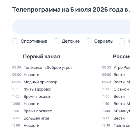
Телепрограмма на 6 июля 2026 года в
24 июл,
пт
25 июл,
сб
26 июл,
вс
27 июл,
пн
Спортивные
Детские
Сериалы
Первый канал
Росси
Телеканал «Доброе утро»
Утро Ро
05:00
05:00
Новости
Вести
09:00
09:00
Модный приговор
Вести. 
09:25
09:30
Жить здорово!
О самом
10:15
10:00
Время покажет
Вести
11:00
11:00
Новости
Вести. 
12:00
11:30
Время покажет
60 мину
12:15
12:00
Большая игра
Вести
14:00
14:00
Новости
Тайны с
15:00
14:30