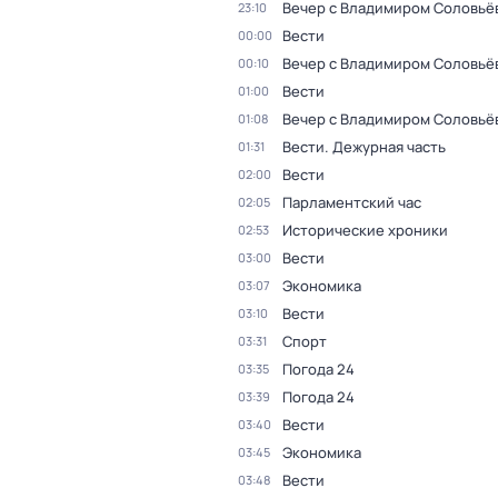
Вечер с Владимиром Соловьё
23:10
Вести
00:00
Вечер с Владимиром Соловьё
00:10
Вести
01:00
Вечер с Владимиром Соловьё
01:08
Вести. Дежурная часть
01:31
Вести
02:00
Парламентский час
02:05
Исторические хроники
02:53
Вести
03:00
Экономика
03:07
Вести
03:10
Спорт
03:31
Погода 24
03:35
Погода 24
03:39
Вести
03:40
Экономика
03:45
Вести
03:48