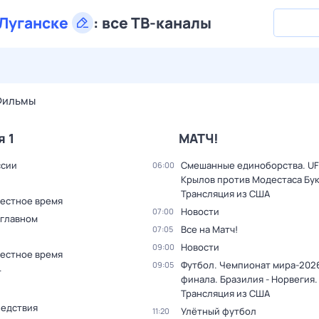
Луганске
:
все ТВ-каналы
28 июл,
вт
29 июл,
ср
30 июл,
чт
31 июл,
пт
1 авг,
сб
Фильмы
я 1
МАТЧ!
ссии
Смешанные единоборства. UF
06:00
Крылов против Модестаса Бук
Трансляция из США
Местное время
Новости
07:00
 главном
Все на Матч!
07:05
Новости
09:00
Местное время
Футбол. Чемпионат мира-2026
09:05
т
финала. Бразилия - Норвегия.
Трансляция из США
ледствия
Улётный футбол
11:20