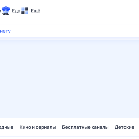
и
Еда
Ещё
Почта
рнету
ия и отдых
Поиск
Погода
ТВ-программа
и и тренды
 ситуации
 вместе
Помощь
одные
Кино и сериалы
Бесплатные каналы
Детские