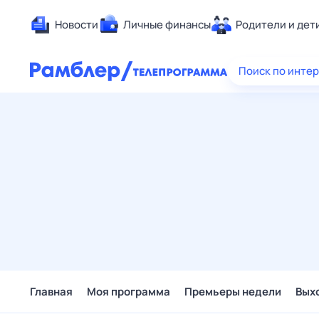
Новости
Личные финансы
Родители и дет
Здоровье
Поиск по инте
Развлечен
Дом и уют
Спорт
Карьера
Авто
Технологи
Жизненные
Сберегаем
Гороскопы
Главная
Моя программа
Премьеры недели
Вых