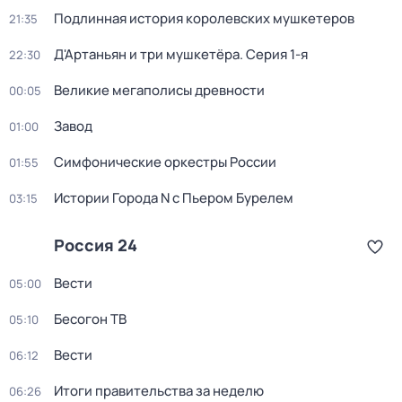
Подлинная история королевских мушкетеров
21:35
Д'Артаньян и три мушкетёра
. Серия 1-я
22:30
Великие мегаполисы древности
00:05
Завод
01:00
Симфонические оркестры России
01:55
Истории Города N с Пьером Бурелем
03:15
Россия 24
Вести
05:00
Бесогон ТВ
05:10
Вести
06:12
Итоги правительства за неделю
06:26