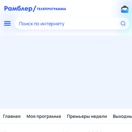
Поиск по интернету
Главная
Моя программа
Премьеры недели
Выходн