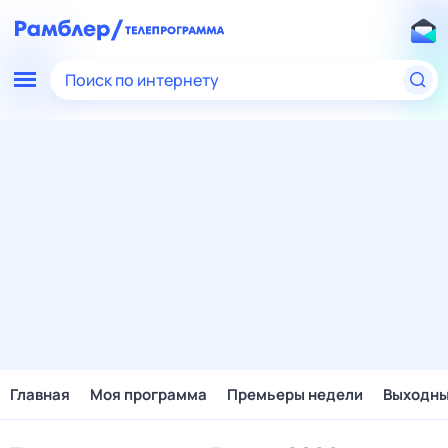
Поиск по интернету
Главная
Моя программа
Премьеры недели
Выходн