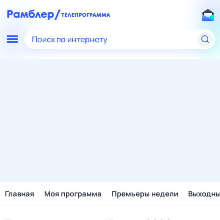
Поиск по интернету
Главная
Моя программа
Премьеры недели
Выходн