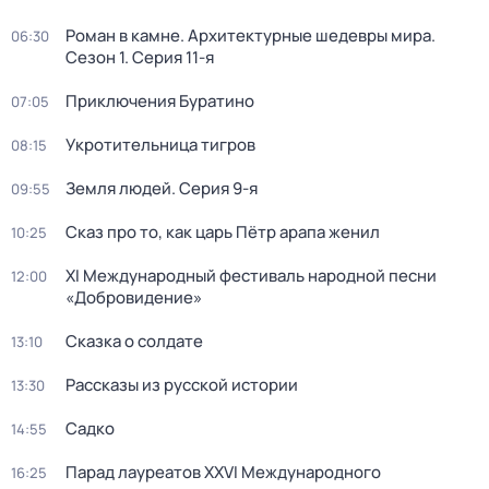
Роман в камне. Архитектурные шедевры мира
.
06:30
Сезон 1
. Серия 11-я
Приключения Буратино
07:05
Укротительница тигров
08:15
Земля людей
. Серия 9-я
09:55
Сказ про то, как царь Пётр арапа женил
10:25
XI Международный фестиваль народной песни
12:00
«Добровидение»
Сказка о солдате
13:10
Рассказы из русской истории
13:30
Садко
14:55
Парад лауреатов XXVI Международного
16:25