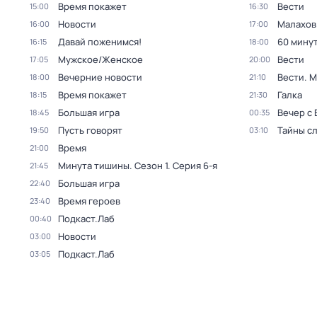
Время покажет
Вести
15:00
16:30
Новости
Малахов
16:00
17:00
Давай поженимся!
60 мину
16:15
18:00
Мужское/Женское
Вести
17:05
20:00
Вечерние новости
Вести. 
18:00
21:10
Время покажет
Галка
18:15
21:30
Большая игра
Вечер с
18:45
00:35
Пусть говорят
Тайны с
19:50
03:10
Время
21:00
Минута тишины
. Сезон 1
. Серия 6-я
21:45
Большая игра
22:40
Время героев
23:40
Подкаст.Лаб
00:40
Новости
03:00
Подкаст.Лаб
03:05