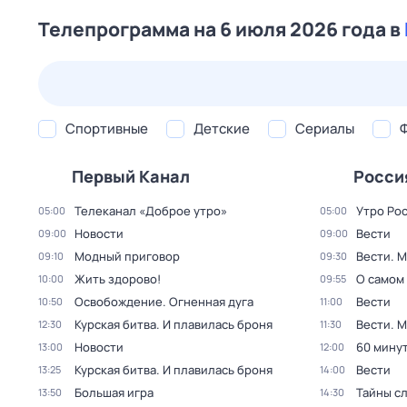
Телепрограмма на 6 июля 2026 года в
25 июл,
сб
26 июл,
вс
27 июл,
пн
28 июл,
вт
Спортивные
Детские
Сериалы
Первый Канал
Росси
Телеканал «Доброе утро»
Утро Ро
05:00
05:00
Новости
Вести
09:00
09:00
Модный приговор
Вести. 
09:10
09:30
Жить здорово!
О самом
10:00
09:55
Освобождение. Огненная дуга
Вести
10:50
11:00
Курская битва. И плавилась броня
Вести. 
12:30
11:30
Новости
60 мину
13:00
12:00
Курская битва. И плавилась броня
Вести
13:25
14:00
Большая игра
Тайны с
13:50
14:30