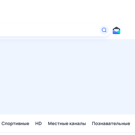
Спортивные
HD
Местные каналы
Познавательные