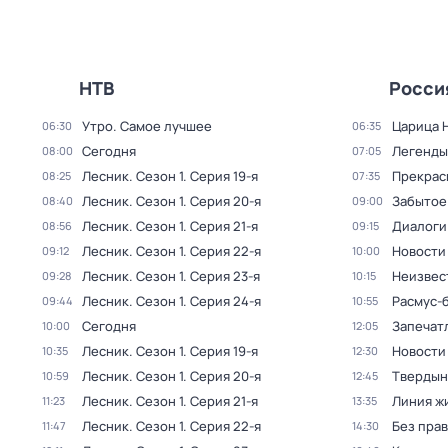
НТВ
Росси
Утро. Самое лучшее
Царица 
06:30
06:35
Сегодня
Легенды
08:00
07:05
Лесник
. Сезон 1
. Серия 19-я
Прекрас
08:25
07:35
Лесник
. Сезон 1
. Серия 20-я
Забытое
08:40
09:00
Лесник
. Сезон 1
. Серия 21-я
Диалоги
08:56
09:15
Лесник
. Сезон 1
. Серия 22-я
Новости
09:12
10:00
Лесник
. Сезон 1
. Серия 23-я
Неизвес
09:28
10:15
Лесник
. Сезон 1
. Серия 24-я
Расмус-
09:44
10:55
Сегодня
Запечат
10:00
12:05
Лесник
. Сезон 1
. Серия 19-я
Новости
10:35
12:30
Лесник
. Сезон 1
. Серия 20-я
Твердын
10:59
12:45
Лесник
. Сезон 1
. Серия 21-я
Линия ж
11:23
13:35
Лесник
. Сезон 1
. Серия 22-я
Без прав
11:47
14:30