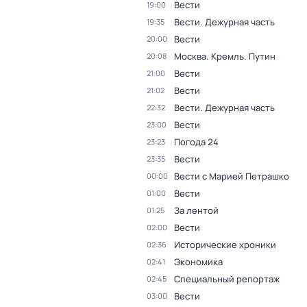
Вести
19:00
Вести. Дежурная часть
19:35
Вести
20:00
Москва. Кремль. Путин
20:08
Вести
21:00
Вести
21:02
Вести. Дежурная часть
22:32
Вести
23:00
Погода 24
23:23
Вести
23:35
Вести с Марией Петрашко
00:00
Вести
01:00
За лентой
01:25
Вести
02:00
Исторические хроники
02:36
Экономика
02:41
Специальный репортаж
02:45
Вести
03:00