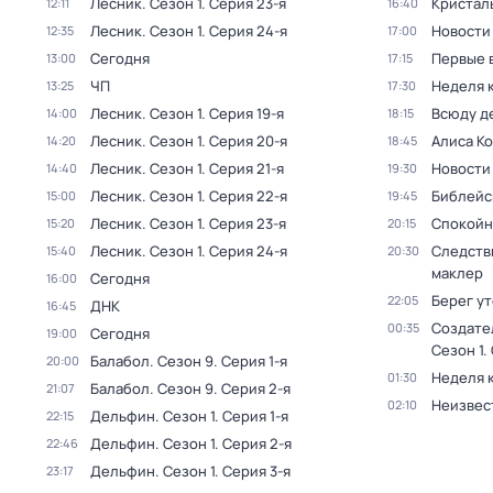
Лесник
. Сезон 1
. Серия 23-я
Кристал
12:11
16:40
Лесник
. Сезон 1
. Серия 24-я
Новости
12:35
17:00
Сегодня
Первые 
13:00
17:15
ЧП
Неделя 
13:25
17:30
Лесник
. Сезон 1
. Серия 19-я
Всюду де
14:00
18:15
Лесник
. Сезон 1
. Серия 20-я
Алиса К
14:20
18:45
Лесник
. Сезон 1
. Серия 21-я
Новости
14:40
19:30
Лесник
. Сезон 1
. Серия 22-я
Библейс
15:00
19:45
Лесник
. Сезон 1
. Серия 23-я
Спокойн
15:20
20:15
Лесник
. Сезон 1
. Серия 24-я
Следств
15:40
20:30
маклер
Сегодня
16:00
Берег у
22:05
ДНК
16:45
Создате
00:35
Сегодня
19:00
Сезон 1
.
Балабол
. Сезон 9
. Серия 1-я
20:00
Неделя 
01:30
Балабол
. Сезон 9
. Серия 2-я
21:07
Неизвес
02:10
Дельфин
. Сезон 1
. Серия 1-я
22:15
Дельфин
. Сезон 1
. Серия 2-я
22:46
Дельфин
. Сезон 1
. Серия 3-я
23:17