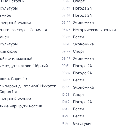
ьные истории
Спорт
08:16
 культуры
Погода 24
08:32
в мире
Погода 24
08:36
камерной музыки
Экономика
08:44
ньги, господа!
. Серия 1-я
Исторические хроники
08:47
оонен
Вести
08:52
 культуры
Экономика
09:20
кий сюжет
Спорт
09:24
ой ночи, малыши!
Экономика
09:47
ие ведут знатоки: Чёрный
Погода 24
09:51
Погода 24
09:55
топии
. Серия 1-я
Вести
09:57
ль пирамид - великий Имхотеп
.
Экономика
10:24
 Серия 1-я
Спорт
10:29
камерной музыки
Погода 24
10:42
тные маршруты России
Вести
10:45
Вести
11:24
5-я студия
11:38