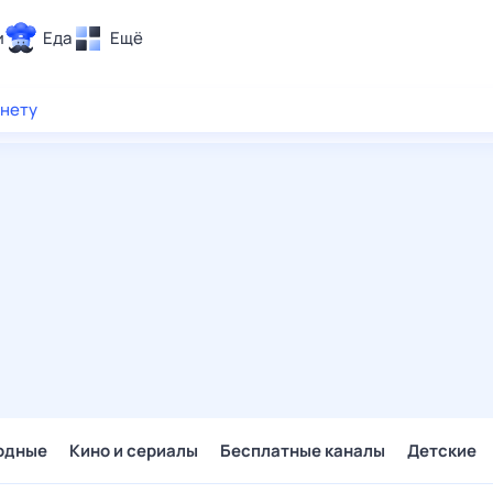
и
Еда
Ещё
Почта
рнету
ия и отдых
Поиск
Погода
ТВ-программа
и и тренды
 ситуации
 вместе
Помощь
одные
Кино и сериалы
Бесплатные каналы
Детские