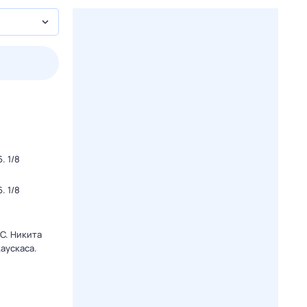
3 авг,
пн
4 авг,
вт
5 авг,
ср
6 авг,
чт
Вчера
Сегодня
. 1/8
. 1/8
C. Никита
аускаса.