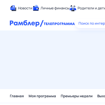
Новости
Личные финансы
Родители и дет
Здоровье
Поиск по инте
Развлечен
Дом и уют
Спорт
Карьера
Авто
Технологи
Жизненные
Сберегаем
Гороскопы
Главная
Моя программа
Премьеры недели
Вых