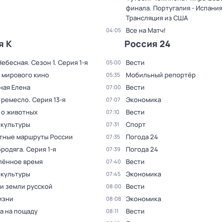
финала. Португалия - Испания
Трансляция из США
Все на Матч!
04:05
я К
Россия 24
Небесная
. Сезон 1
. Серия 1-я
Вести
05:00
 мирового кино
Мобильный репортёр
05:35
ная Елена
Вести
07:00
 ремесло
. Серия 13-я
Экономика
07:07
 о животных
Вести
07:10
 культуры
Спорт
07:31
тные маршруты России
Погода 24
07:35
бродяга
. Серия 1-я
Погода 24
07:39
лённое время
Вести
07:40
 культуры
Экономика
07:45
и земли русской
Вести
08:00
изни
Экономика
08:08
а на пощаду
Вести
08:11