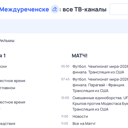
Междуреченске
:
все ТВ-каналы
29 июл,
ср
30 июл,
чт
31 июл,
пт
1 авг,
сб
2 авг,
вс
Фильмы
я 1
МАТЧ!
ссии
Футбол. Чемпионат мира-2026
05:30
финала. Трансляция из США
Футбол. Чемпионат мира-2026
07:45
Местное время
финала. Парагвай - Франция.
 главном
Трансляция из США
Смешанные единоборства. UF
10:00
Местное время
Крылов против Модестаса Бук
т
Трансляция из США
Новости
11:00
ледствия
Все на Матч!
11:05