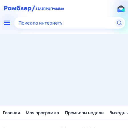
Поиск по интернету
Главная
Моя программа
Премьеры недели
Выходн