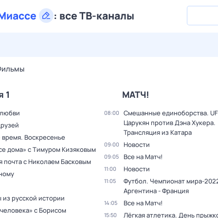
Миассе
:
все ТВ-каналы
27 июл,
пн
28 июл,
вт
29 июл,
ср
30 июл,
чт
31 июл,
Фильмы
я 1
МАТЧ!
 любви
Смешанные единоборства. UF
08:00
Царукян против Дэна Хукера.
друзей
Трансляция из Катара
 время. Воскресенье
Новости
09:00
все дома» с Тимуром Кизяковым
Все на Матч!
09:05
я почта с Николаем Басковым
Новости
11:00
дному
Футбол. Чемпионат мира-2022
11:05
Аргентина - Франция
 из русской истории
Все на Матч!
14:05
 человека» с Борисом
Лёгкая атлетика. День прыжк
15:50