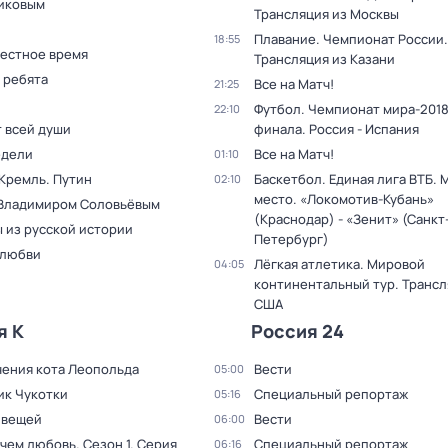
иковым
Трансляция из Москвы
Плавание. Чемпионат России.
18:55
Местное время
Трансляция из Казани
 ребята
Все на Матч!
21:25
Футбол. Чемпионат мира-2018.
22:10
т всей души
финала. Россия - Испания
едели
Все на Матч!
01:10
 Кремль. Путин
Баскетбол. Единая лига ВТБ. М
02:10
место. «Локомотив-Кубань»
 Владимиром Соловьёвым
(Краснодар) - «Зенит» (Санкт
 из русской истории
Петербург)
 любви
Лёгкая атлетика. Мировой
04:05
континентальный тур. Трансл
США
я К
Россия 24
ения кота Леопольда
Вести
05:00
ик Чукотки
Специальный репортаж
05:16
 вещей
Вести
06:00
 чем любовь
. Сезон 1
. Серия
Специальный репортаж
06:16