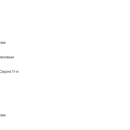
ова
дановым
 Серия 11-я
ова