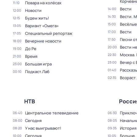
Корчевн
Повара на колёсах
11:10
Вести
14:00
Новости
12:00
Вести. 
14:30
Будем жить!
12:15
Весёлые
15:00
Вариант «Омега»
13:05
Вести
17:00
Специальный репортаж
17:05
Песни о
17:50
Вечерние новости
18:00
Вести н
20:00
До Ре
19:00
Москва.
22:30
Время
21:00
Вечер с
23:00
Большая игра
23:00
Рассказы
01:40
Подкаст.Лаб
00:10
Возраст
02:35
НТВ
Росси
Центральное телевидение
Приключ
06:40
06:30
Сегодня
Начальн
08:00
08:05
У нас выигрывают!
История
08:20
09:35
Сегодня
Больше,
10:00
10:05