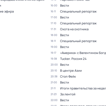
и
Вести
16:00
ие эфира
Специальный репортаж
16:11
Вести
17:00
Специальный репортаж
17:10
Охота на охотника
17:31
Вести
18:00
Специальный репортаж
18:11
Вести
19:00
«Америка» с Валентином Бог
19:17
Tucker. Россия 24
19:38
Вести
20:00
В центре Азии
20:10
Стоп Фейк
20:38
Вести
21:00
Итоги правительства за неде
21:11
За лентой
21:23
Вести
22:00
22:13