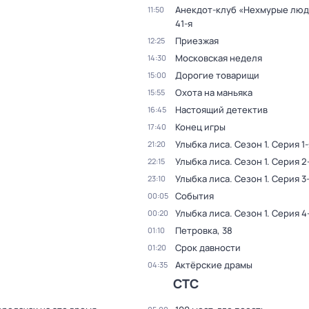
Анекдот-клуб «Нехмурые лю
11:50
41-я
Приезжая
12:25
Московская неделя
14:30
Дорогие товарищи
15:00
Охота на маньяка
15:55
Настоящий детектив
16:45
Конец игры
17:40
Улыбка лиса
. Сезон 1
. Серия 1-
21:20
Улыбка лиса
. Сезон 1
. Серия 2
22:15
Улыбка лиса
. Сезон 1
. Серия 3
23:10
События
00:05
Улыбка лиса
. Сезон 1
. Серия 4
00:20
Петровка, 38
01:10
Срок давности
01:20
Актёрские драмы
04:35
СТС