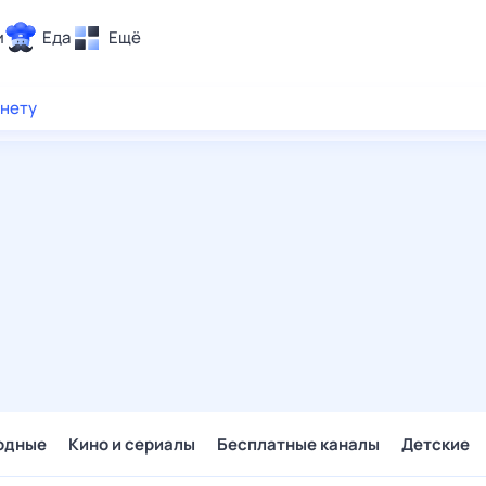
и
Еда
Ещё
Почта
рнету
ия и отдых
Поиск
Погода
ТВ-программа
и и тренды
 ситуации
 вместе
Помощь
одные
Кино и сериалы
Бесплатные каналы
Детские