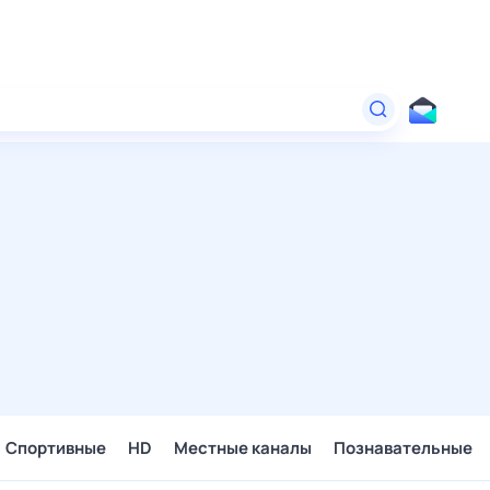
Спортивные
HD
Местные каналы
Познавательные