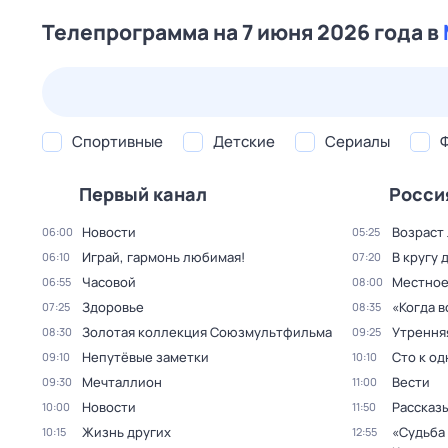
Телепрограмма на 7 июня 2026 года в
23 июл,
чт
24 июл,
пт
25 июл,
сб
26 июл,
вс
Спортивные
Детские
Сериалы
Первый канал
Росси
Новости
Возраст
06:00
05:25
Играй, гармонь любимая!
В кругу 
06:10
07:20
Часовой
Местное
06:55
08:00
Здоровье
«Когда 
07:25
08:35
Золотая коллекция Союзмультфильма
Утрення
08:30
09:25
Непутёвые заметки
Сто к о
09:10
10:10
Мечталлион
Вести
09:30
11:00
Новости
Рассказы
10:00
11:50
Жизнь других
«Судьба
10:15
12:55