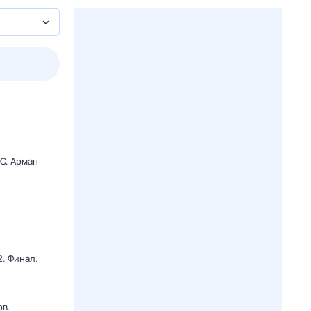
пт
1 авг,
сб
2 авг,
вс
3 авг,
пн
4 авг,
вт
Вчера
Сегод
C. Арман
. Финал.
ов.