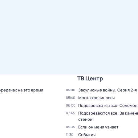
ТВ Центр
ередачах на это время
Закулисные войны
. Серия 2-я
05:00
Москва резиновая
05:40
Подозреваются все. Соломен
06:00
Подозреваются все. За камен
07:45
стеной
Если он меня узнает
09:35
События
11:30