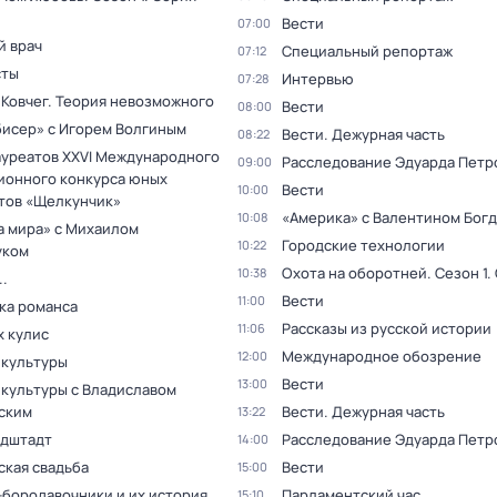
Вести
07:00
й врач
Специальный репортаж
07:12
сты
Интервью
07:28
 Ковчег. Теория невозможного
Вести
08:00
бисер» с Игорем Волгиным
Вести. Дежурная часть
08:22
ауреатов XXVI Международного
Расследование Эдуарда Петр
09:00
ионного конкурса юных
Вести
10:00
тов «Щелкунчик»
«Америка» с Валентином Бог
10:08
а мира» с Михаилом
Городские технологии
10:22
уком
Охота на оборотней
. Сезон 1
.
10:38
.
Вести
11:00
ка романса
Рассказы из русской истории
11:06
х кулис
Международное обозрение
12:00
 культуры
Вести
13:00
 культуры с Владиславом
ским
Вести. Дежурная часть
13:22
дштадт
Расследование Эдуарда Петр
14:00
ская свадьба
Вести
15:00
бородавочники и их история
Парламентский час
15:10