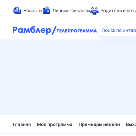
Новости
Личные финансы
Родители и дет
Здоровье
Поиск по инте
Развлечен
Дом и уют
Спорт
Карьера
Авто
Технологи
Жизненные
Сберегаем
Гороскопы
Главная
Моя программа
Премьеры недели
Вых