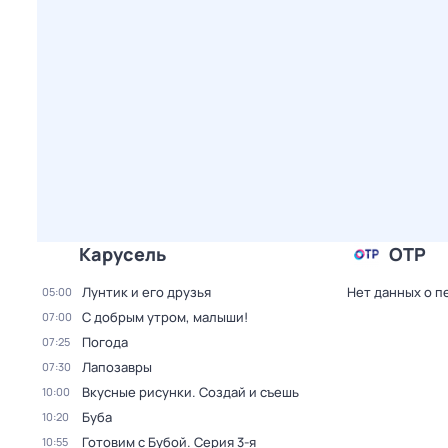
Карусель
ОТР
Лунтик и его друзья
Нет данных о п
05:00
С добрым утром, малыши!
07:00
Погода
07:25
Лапозавры
07:30
Вкусные рисунки. Создай и съешь
10:00
Буба
10:20
Готовим с Бубой
. Серия 3-я
10:55