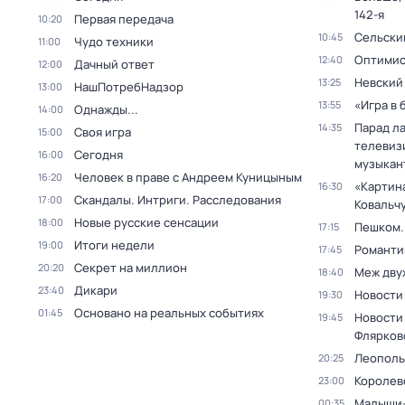
142-я
Первая передача
10:20
Сельски
10:45
Чудо техники
11:00
Оптими
12:40
Дачный ответ
12:00
Невский
13:25
НашПотребНадзор
13:00
«Игра в 
13:55
Однажды...
14:00
Парад л
14:35
Своя игра
15:00
телевиз
Сегодня
16:00
музыкан
Человек в праве с Андреем Куницыным
16:20
«Картин
16:30
Скандалы. Интриги. Расследования
17:00
Ковальч
Новые русские сенсации
18:00
Пешком..
17:15
Итоги недели
19:00
Романти
17:45
Секрет на миллион
20:20
Меж дву
18:40
Дикари
23:40
Новости
19:30
Основано на реальных событиях
01:45
Новости
19:45
Флярков
Леополь
20:25
Королев
23:00
Малыши-
00:35