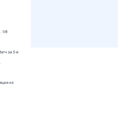
 1/8
атч за 3-е
-
яция из