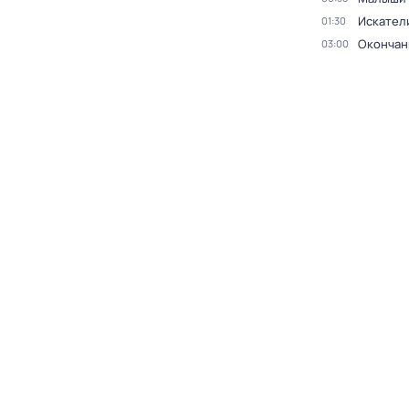
Искател
01:30
Окончан
03:00