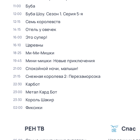
Буба
11:00
Буба Шоу
. Сезон 1
. Серия 5-я
12:00
Семь королевств
12:15
Отель у овечек
14:15
Это супер!
16:00
Царевны
16:10
Ми-Ми-Мишки
18:25
Мини-мишки: Новые приключения
19:45
Спокойной ночи, малыши!
21:00
Снежная королева 2: Перезаморозка
21:15
Карбот
22:30
Метал Кард Бот
23:00
Король Шакир
23:30
Фиксики
02:00
РЕН ТВ
Спас