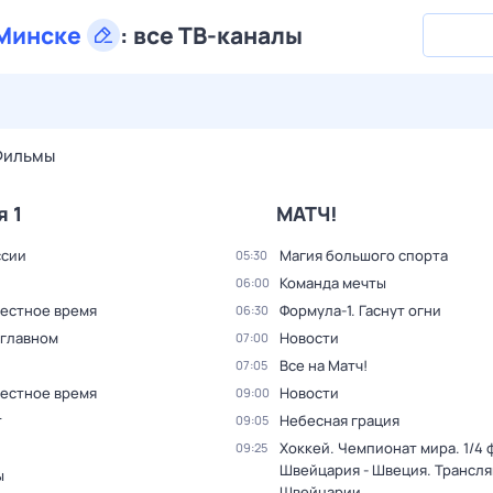
Минске
:
все ТВ-каналы
28 июл,
вт
29 июл,
ср
30 июл,
чт
31 июл,
пт
1 авг,
сб
Фильмы
я 1
МАТЧ!
ссии
Магия большого спорта
05:30
Команда мечты
06:00
Местное время
Формула-1. Гаснут огни
06:30
 главном
Новости
07:00
Все на Матч!
07:05
Местное время
Новости
09:00
т
Небесная грация
09:05
Хоккей. Чемпионат мира. 1/4 
09:25
Швейцария - Швеция. Трансля
ы
Швейцарии