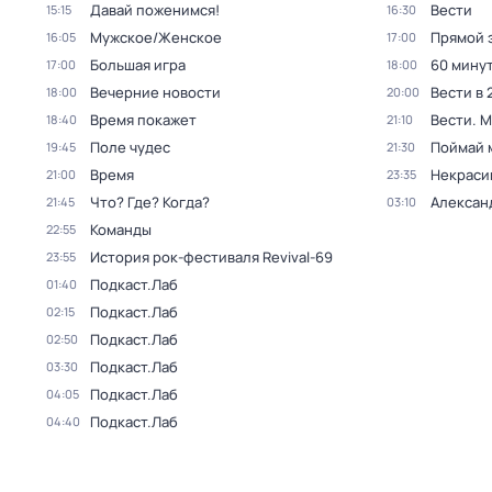
Давай поженимся!
Вести
15:15
16:30
Мужское/Женское
Прямой 
16:05
17:00
Большая игра
60 мину
17:00
18:00
Вечерние новости
Вести в 
18:00
20:00
Время покажет
Вести. 
18:40
21:10
Поле чудес
Поймай 
19:45
21:30
Время
Некраси
21:00
23:35
Что? Где? Когда?
Алексан
21:45
03:10
Команды
22:55
История рок-фестиваля Revival-69
23:55
Подкаст.Лаб
01:40
Подкаст.Лаб
02:15
Подкаст.Лаб
02:50
Подкаст.Лаб
03:30
Подкаст.Лаб
04:05
Подкаст.Лаб
04:40