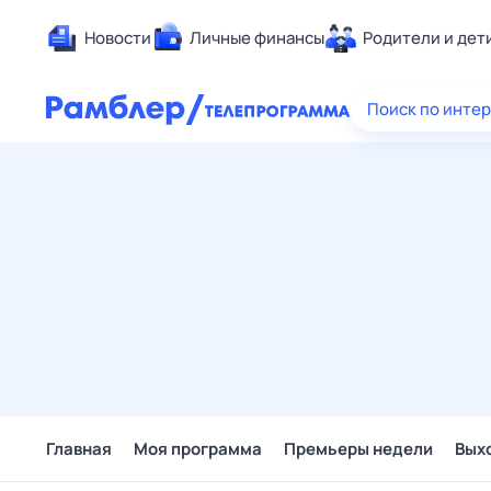
Новости
Личные финансы
Родители и дет
Здоровье
Поиск по инте
Развлечен
Дом и уют
Спорт
Карьера
Авто
Технологи
Жизненные
Сберегаем
Гороскопы
Главная
Моя программа
Премьеры недели
Вых