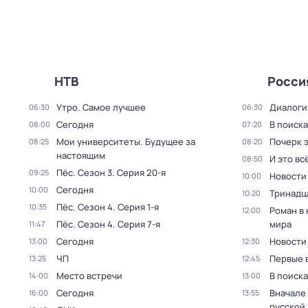
НТВ
Росси
Утро. Самое лучшее
Диалоги
06:30
06:30
Сегодня
В поиск
08:00
07:20
Мои университеты. Будущее за
Почерк 
08:25
08:20
настоящим
И это вс
08:50
Пёс
. Сезон 3
. Серия 20-я
09:25
Новости
10:00
Сегодня
10:00
Тринадц
10:20
Пёс
. Сезон 4
. Серия 1-я
10:35
Роман в
12:00
Пёс
. Сезон 4
. Серия 7-я
мира
11:47
Сегодня
Новости
13:00
12:30
ЧП
Первые 
13:25
12:45
Место встречи
В поиск
14:00
13:00
Сегодня
Вначале 
16:00
13:55
русской