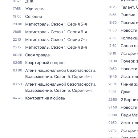
ДНК
16:45
Талант
. 
14:25
Жди меня
17:55
Энигма
15:35
Сегодня
19:00
Письма 
16:30
Магистраль
. Сезон 1
. Серия 5-я
20:00
Новости
17:00
Магистраль
. Сезон 1
. Серия 6-я
21:05
Коллекц
17:15
Магистраль
. Сезон 1
. Серия 7-я
22:10
Слово о 
17:50
Магистраль
. Сезон 1
. Серия 8-я
23:15
Историч
18:10
Своя правда
00:20
Почерк 
19:00
Квартирный вопрос
02:05
Новости
19:30
Агент национальной безопасности.
03:00
Возвращение
. Сезон 6
. Серия 5-я
Искател
19:45
Агент национальной безопасности.
Линия ж
03:50
20:30
Возвращение
. Сезон 6
. Серия 6-я
Дача
21:25
Контракт на любовь
04:45
2 Верник
22:50
Новости
23:50
Леди Ма
00:10
Искател
01:30
Историч
02:15
03:00