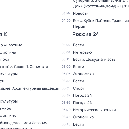
Суперлига. Женщины. Финал. 
Дон» (Ростов-на-Дону) - ЦСК
Новости
03:55
Бокс. Кубок Победы. Трансляц
04:00
Перми
я К
Россия 24
 о животных
Вести
05:00
ах истины
Интервью
05:08
эпохи
Вести. Дежурная часть
05:31
ё о нём
. Сезон 1
. Серия 4-я
Вести
06:00
 культуры
Экономика
06:07
ать
Вести
06:10
 камне. Архитектурные шедевры
Спорт
06:31
Погода 24
06:35
 культуры
Погода 24
06:39
в мире
Исторические хроники
06:40
ах истины
Экономика
06:45
было дело... или История
Вести
06:48
 промышленности