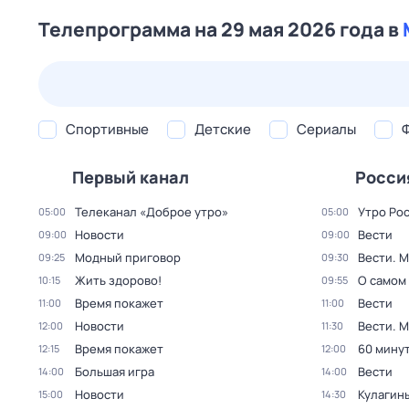
Телепрограмма на 29 мая 2026 года в
24 июл,
пт
25 июл,
сб
26 июл,
вс
27 июл,
пн
Спортивные
Детские
Сериалы
Первый канал
Росси
Телеканал «Доброе утро»
Утро Ро
05:00
05:00
Новости
Вести
09:00
09:00
Модный приговор
Вести. 
09:25
09:30
Жить здорово!
О самом
10:15
09:55
Время покажет
Вести
11:00
11:00
Новости
Вести. 
12:00
11:30
Время покажет
60 мину
12:15
12:00
Большая игра
Вести
14:00
14:00
Новости
Кулагин
15:00
14:30