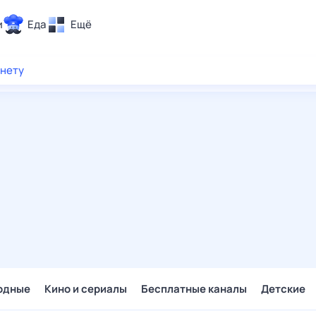
и
Еда
Ещё
Почта
рнету
ия и отдых
Поиск
Погода
ТВ-программа
и и тренды
 ситуации
 вместе
Помощь
одные
Кино и сериалы
Бесплатные каналы
Детские