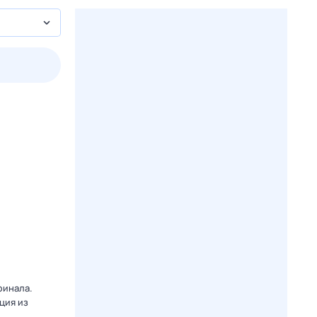
2 авг,
вс
3 авг,
пн
4 авг,
вт
5 авг,
ср
Вчера
Сегодня
финала.
ция из