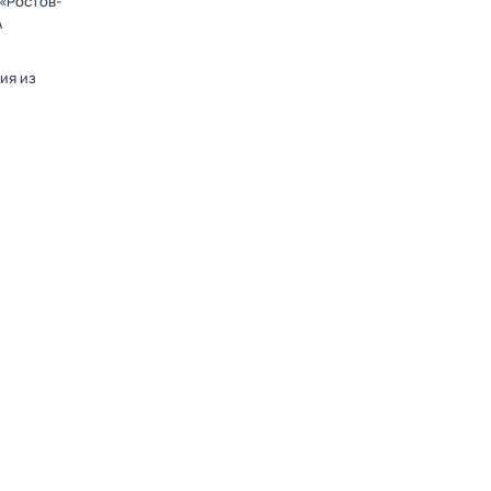
«Ростов-
А
ия из