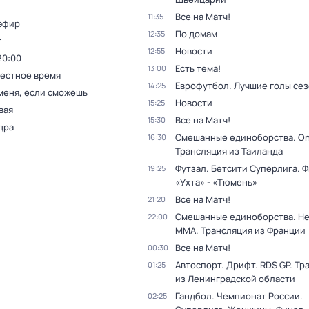
Все на Матч!
11:35
эфир
По домам
12:35
т
Новости
12:55
20:00
Есть тема!
13:00
Местное время
Еврофутбол. Лучшие голы се
14:25
меня, если сможешь
Новости
15:25
вая
Все на Матч!
15:30
дра
Смешанные единоборства. On
16:30
Трансляция из Таиланда
Футзал. Бетсити Суперлига. Ф
19:25
«Ухта» - «Тюмень»
Все на Матч!
21:20
Смешанные единоборства. H
22:00
MMA. Трансляция из Франции
Все на Матч!
00:30
Автоспорт. Дрифт. RDS GP. Тр
01:25
из Ленинградской области
Гандбол. Чемпионат России.
02:25