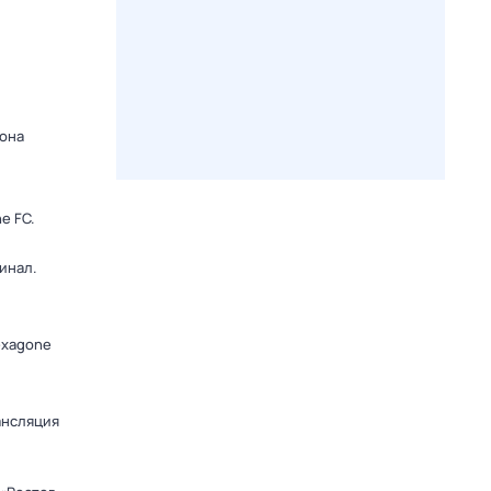
зона
e FC.
инал.
exagone
ансляция