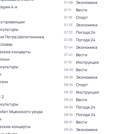
Экономика
07:08
Серия 4-я
Вести
07:11
Спорт
07:18
из провинции
Экономика
07:23
 культуры
Погода 24
07:32
ия Петра Шепотинника
Погода 24
07:36
словах
Экономика
07:44
еские концерты
Вести
07:47
эпохи
Инструкция
07:51
 культуры
Вести
08:00
и
Экономика
08:20
изни
Спорт
08:24
Инструкция
08:32
 2
Вести
08:45
 культуры
Погода 24
08:50
кбет Мценского уезда
Погода 24
08:54
и
Вести
08:57
еские концерты
Экономика
09:24