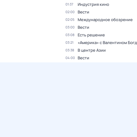
Индустрия кино
01:37
Вести
02:00
Международное обозрение
02:05
Вести
03:00
Есть решение
03:08
«Америка» с Валентином Бог
03:21
В центре Азии
03:38
Вести
04:00