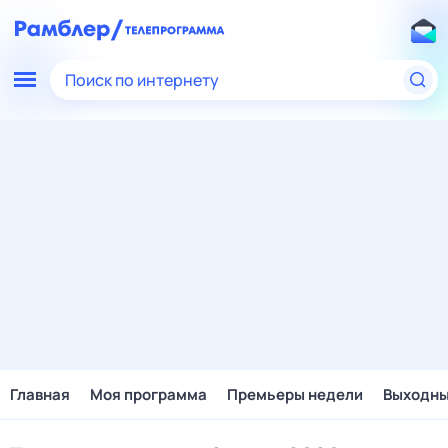
Поиск по интернету
Главная
Моя программа
Премьеры недели
Выходн