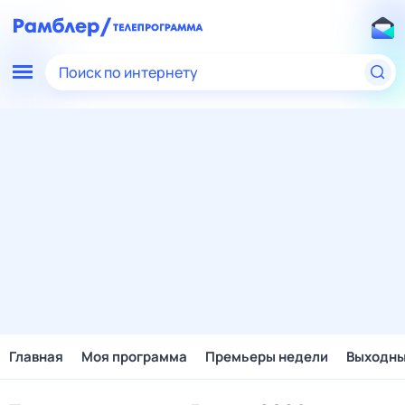
Поиск по интернету
Главная
Моя программа
Премьеры недели
Выходн