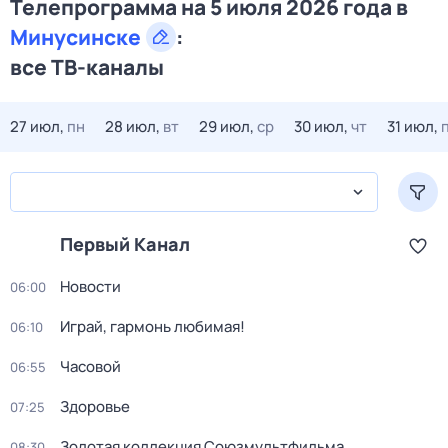
Телепрограмма на 5 июля 2026 года в
Минусинске
:
все ТВ-каналы
27 июл,
пн
28 июл,
вт
29 июл,
ср
30 июл,
чт
31 июл,
Первый Канал
Новости
06:00
Играй, гармонь любимая!
06:10
Часовой
06:55
Здоровье
07:25
Золотая коллекция Союзмультфильма
08:30