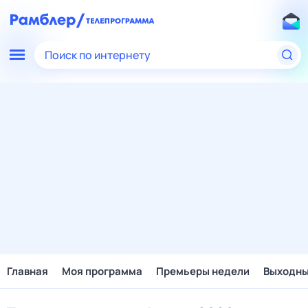
Поиск по интернету
Главная
Моя программа
Премьеры недели
Выходн