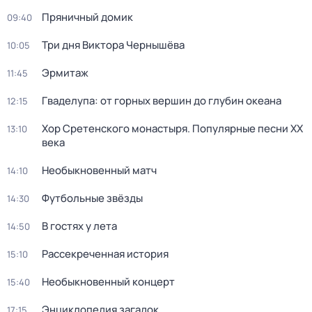
Пряничный домик
09:40
Три дня Виктора Чернышёва
10:05
Эрмитаж
11:45
Гваделупа: от горных вершин до глубин океана
12:15
Хор Сретенского монастыря. Популярные песни XX
13:10
века
Необыкновенный матч
14:10
Футбольные звёзды
14:30
В гостях у лета
14:50
Рассекреченная история
15:10
Необыкновенный концерт
15:40
Энциклопедия загадок
17:15