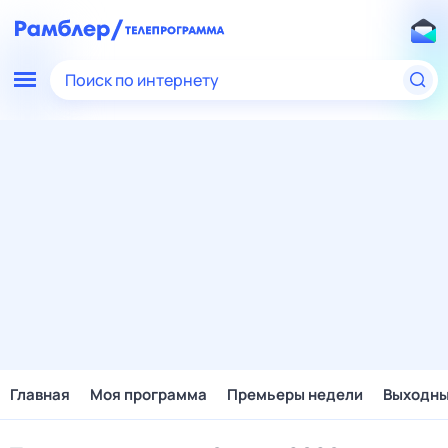
Поиск по интернету
Главная
Моя программа
Премьеры недели
Выходн