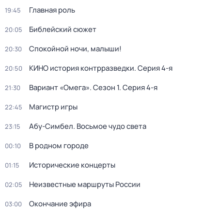
Главная роль
19:45
Библейский сюжет
20:05
Спокойной ночи, малыши!
20:30
КИНО история контрразведки
. Серия 4-я
20:50
Вариант «Омега»
. Сезон 1
. Серия 4-я
21:30
Магистр игры
22:45
Абу-Симбел. Восьмое чудо света
23:15
В родном городе
00:10
Исторические концерты
01:15
Неизвестные маршруты России
02:05
Окончание эфира
03:00