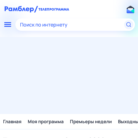
Поиск по интернету
Главная
Моя программа
Премьеры недели
Выходн