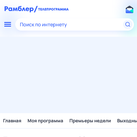
Поиск по интернету
Главная
Моя программа
Премьеры недели
Выходн