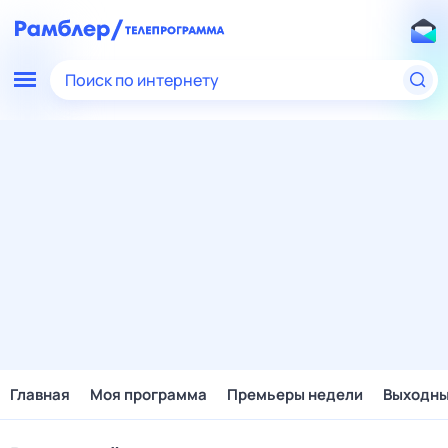
Поиск по интернету
Главная
Моя программа
Премьеры недели
Выходн