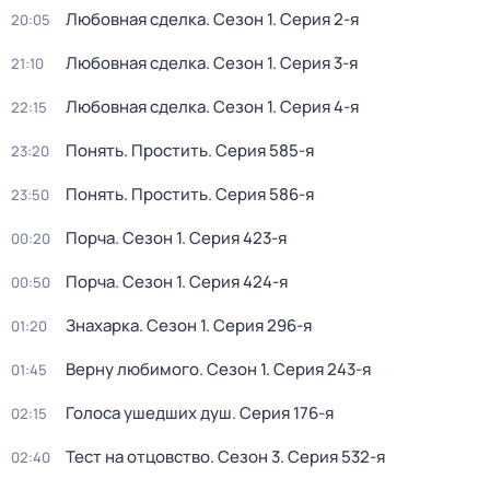
Любовная сделка
. Сезон 1
. Серия 2-я
20:05
Любовная сделка
. Сезон 1
. Серия 3-я
21:10
Любовная сделка
. Сезон 1
. Серия 4-я
22:15
Понять. Простить
. Серия 585-я
23:20
Понять. Простить
. Серия 586-я
23:50
Порча
. Сезон 1
. Серия 423-я
00:20
Порча
. Сезон 1
. Серия 424-я
00:50
Знaхaрка
. Сезон 1
. Серия 296-я
01:20
Bерну любимогo
. Сезон 1
. Серия 243-я
01:45
Голocа ушедших душ
. Серия 176-я
02:15
Тест на отцовство
. Сезон 3
. Серия 532-я
02:40