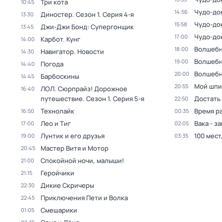
Три кота
10:45
Чудо-до
14:56
Диностер
. Сезон 1
. Серия 4-я
13:30
Чудо-до
15:58
Джи-Джи Бонд: Супергонщик
13:45
Чудо-до
17:00
Карбот. Кунг
14:00
Волшебн
18:00
Навигатор. Новости
14:30
Волшебн
19:00
Погода
14:40
Волшебн
20:00
Барбоскины
14:45
Мой шпи
20:55
ЛОЛ. Сюрпрайз! Дорожное
16:40
путешествие
. Сезон 1
. Серия 5-я
Достать
22:50
Технолайк
Время р
16:50
00:35
Лео и Тиг
Вака - з
17:00
02:05
Лунтик и его друзья
100 мест
19:00
03:35
Мастер Витя и Мотор
20:45
Спокойной ночи, малыши!
21:00
Геройчики
21:15
Дикие Скричеры
22:30
Приключения Пети и Волка
22:45
Смешарики
01:05