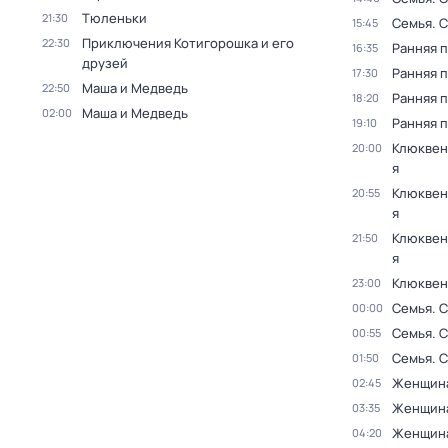
Тюленьки
21:30
Семья
. 
15:45
Приключения Котигорошка и его
22:30
Ранняя 
16:35
друзей
Ранняя 
17:30
Маша и Медведь
22:50
Ранняя 
18:20
Маша и Медведь
02:00
Ранняя 
19:10
Клюквен
20:00
я
Клюквен
20:55
я
Клюквен
21:50
я
Клюквен
23:00
Семья
. 
00:00
Семья
. 
00:55
Семья
. 
01:50
Женщин
02:45
Женщин
03:35
Женщин
04:20