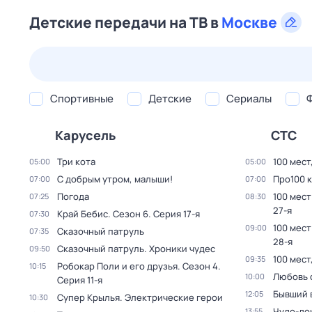
Детские передачи на ТВ в
Москве
23 июл,
чт
24 июл,
пт
25 июл,
сб
26 июл,
вс
Спортивные
Детские
Сериалы
Карусель
СТС
Три кота
100 мест
05:00
05:00
С добрым утром, малыши!
Про100 
07:00
07:00
Погода
100 мест
07:25
08:30
27-я
Край Бебис
. Сезон 6
. Серия 17-я
07:30
100 мест
09:00
Сказочный патруль
07:35
28-я
Сказочный патруль. Хроники чудес
09:50
100 мест
09:35
Робокар Поли и его друзья
. Сезон 4
.
10:15
Любовь 
10:00
Серия 11-я
Бывший 
12:05
Супер Крылья. Электрические герои
10:30
Чудо-до
13:55