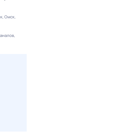
ск
Омск
каналов