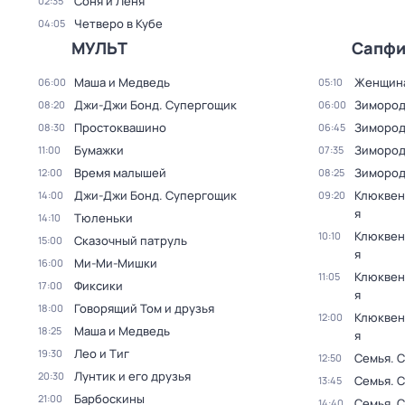
Соня и Лёня
02:35
Четверо в Кубе
04:05
МУЛЬТ
Сапф
Маша и Медведь
Женщин
06:00
05:10
Джи-Джи Бонд. Супергощик
Зимород
08:20
06:00
Простоквашино
Зимород
08:30
06:45
Бумажки
Зимород
11:00
07:35
Время малышей
Зимород
12:00
08:25
Джи-Джи Бонд. Супергощик
Клюквен
14:00
09:20
я
Тюленьки
14:10
Клюквен
10:10
Сказочный патруль
15:00
я
Ми-Ми-Мишки
16:00
Клюквен
11:05
Фиксики
17:00
я
Говорящий Том и друзья
18:00
Клюквен
12:00
Маша и Медведь
18:25
я
Лео и Тиг
19:30
Семья
. 
12:50
Лунтик и его друзья
20:30
Семья
. 
13:45
Барбоскины
21:00
Семья
. 
14:40