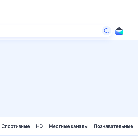
Спортивные
HD
Местные каналы
Познавательные