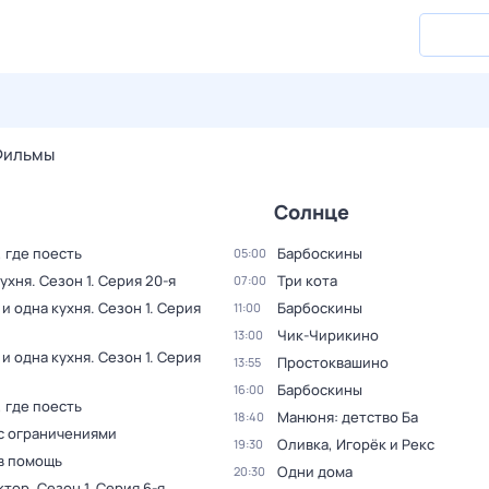
27 июл,
пн
28 июл,
вт
29 июл,
ср
30 июл,
чт
31 июл,
Фильмы
Солнце
, где поесть
Барбоскины
05:00
кухня
. Сезон 1
. Серия 20-я
Три кота
07:00
 и одна кухня
. Сезон 1
. Серия
Барбоскины
11:00
Чик-Чирикино
13:00
 и одна кухня
. Сезон 1
. Серия
Простоквашино
13:55
Барбоскины
16:00
, где поесть
Манюня: детство Ба
18:40
с ограничениями
Оливка, Игорёк и Рекс
19:30
в помощь
Одни дома
20:30
ктор
. Сезон 1
. Серия 6-я