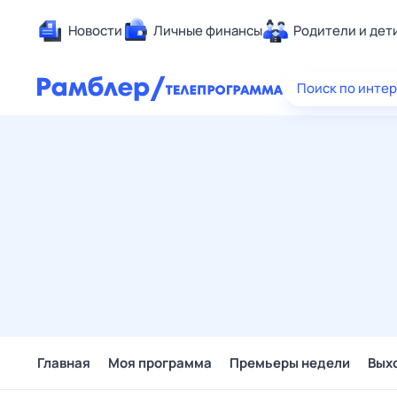
Новости
Личные финансы
Родители и дет
Здоровье
Поиск по инте
Развлечен
Дом и уют
Спорт
Карьера
Авто
Технологи
Жизненные
Сберегаем
Гороскопы
Главная
Моя программа
Премьеры недели
Вых