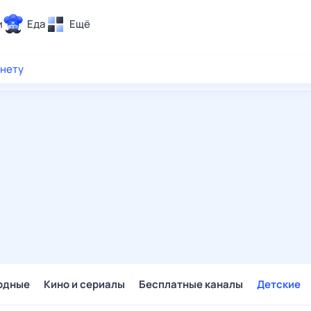
и
Еда
Ещё
Почта
рнету
ия и отдых
Поиск
Погода
ТВ-программа
и и тренды
 ситуации
 вместе
Помощь
одные
Кино и сериалы
Бесплатные каналы
Детские