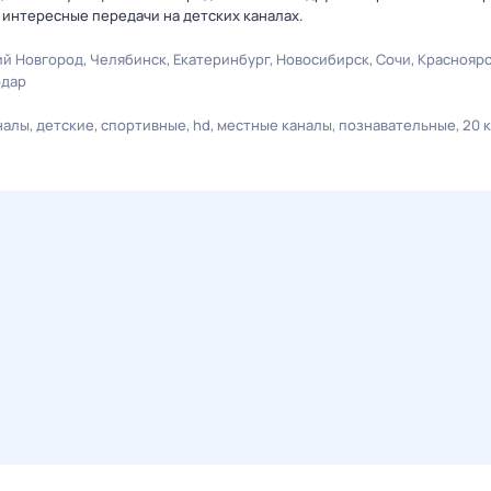
 интересные передачи на детских каналах.
й Новгород
Челябинск
Екатеринбург
Новосибирск
Сочи
Краснояр
одар
налы
детские
спортивные
hd
местные каналы
познавательные
20 