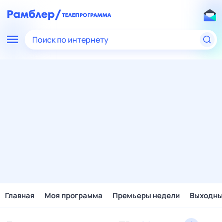
Поиск по интернету
Главная
Моя программа
Премьеры недели
Выходн