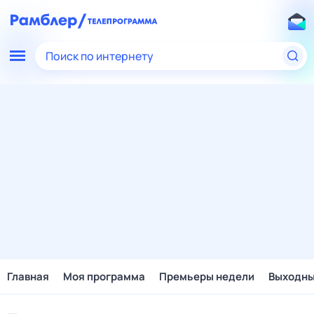
Поиск по интернету
Главная
Моя программа
Премьеры недели
Выходн