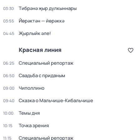
Тибрәнә җыр дулкыннары
03:30
Йөрәктән — йөрәккә
03:55
Җырлыйк әле!
04:45
Красная линия
Специальный репортаж
06:25
Свадьба с приданым
06:50
Чиполлино
09:00
Сказка о Мальчише-Кибальчише
09:40
Темы дня
10:00
Точка зрения
10:15
Специальный репортаж
11:15