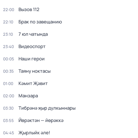
Вызов 112
22:00
Брак по завещанию
22:10
7 юл чатында
23:10
Видеоспорт
23:40
Наши герои
00:05
Таяну ноктасы
00:35
Кәмит Җәвит
01:00
Манзара
02:00
Тибрәнә җыр дулкыннары
03:30
Йөрәктән — йөрәккә
03:55
Җырлыйк әле!
04:45