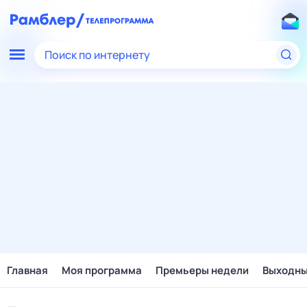
Поиск по интернету
Главная
Моя программа
Премьеры недели
Выходн