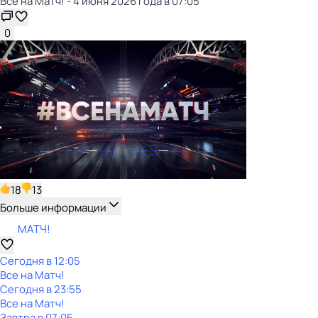
Все на Матч! - 4 июня 2026 года в 07:05
0
18
13
Больше информации
МАТЧ!
Сегодня в 12:05
Все на Матч!
Сегодня в 23:55
Все на Матч!
Завтра в 07:05