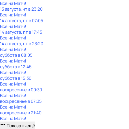
Все на Матч!
13 августа, чт в 23:20
Все на Матч!
14 августа, пт в 07:05
Все на Матч!
14 августа, пт в 17:45
Все на Матч!
14 августа, пт в 23:20
Все на Матч!
суббота
в
08:05
Все на Матч!
суббота
в
12:45
Все на Матч!
суббота
в
15:30
Все на Матч!
воскресенье
в
00:30
Все на Матч!
воскресенье
в
07:35
Все на Матч!
воскресенье
в
21:40
Все на Матч!
Показать ещё