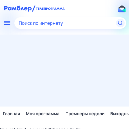
Поиск по интернету
Главная
Моя программа
Премьеры недели
Выходн