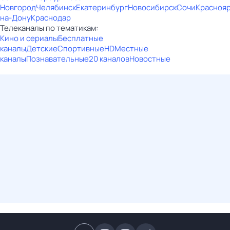
Новгород
Челябинск
Екатеринбург
Новосибирск
Сочи
Красноя
на-Дону
Краснодар
Телеканалы по тематикам:
Кино и сериалы
Бесплатные
каналы
Детские
Спортивные
HD
Местные
каналы
Познавательные
20 каналов
Новостные