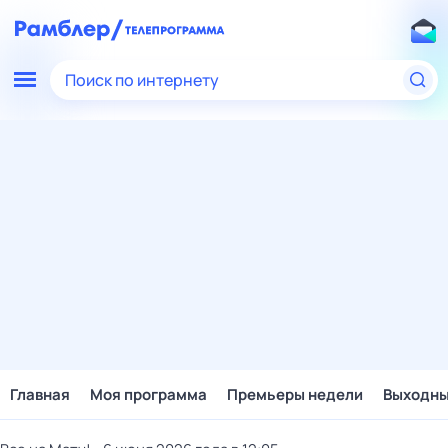
Поиск по интернету
Главная
Моя программа
Премьеры недели
Выходн