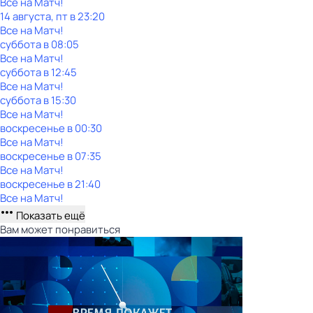
Все на Матч!
14 августа, пт в 23:20
Все на Матч!
суббота
в
08:05
Все на Матч!
суббота
в
12:45
Все на Матч!
суббота
в
15:30
Все на Матч!
воскресенье
в
00:30
Все на Матч!
воскресенье
в
07:35
Все на Матч!
воскресенье
в
21:40
Все на Матч!
Показать ещё
Вам может понравиться