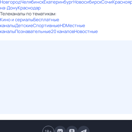
Новгород
Челябинск
Екатеринбург
Новосибирск
Сочи
Красноя
на-Дону
Краснодар
Телеканалы по тематикам:
Кино и сериалы
Бесплатные
каналы
Детские
Спортивные
HD
Местные
каналы
Познавательные
20 каналов
Новостные
18
+