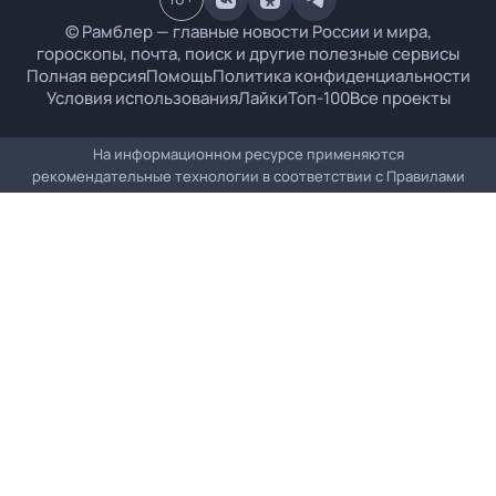
© Рамблер — главные новости России и мира,
гороскопы, почта, поиск и другие полезные сервисы
Полная версия
Помощь
Политика конфиденциальности
Условия использования
Лайки
Топ-100
Все проекты
На информационном ресурсе применяются
рекомендательные технологии в соответствии с
Правилами