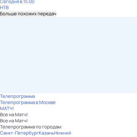
Сегодня в 15:00
НТВ
Больше похожих передач
Телепрограмма
Телепрограмма в Москве
МАТЧ!
Все на Матч!
Все на Матч!
Телепрограмма по городам:
Санкт-Петербург
Казань
Нижний