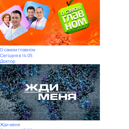
О самом главном
Сегодня в 14:05
Доктор
Жди меня