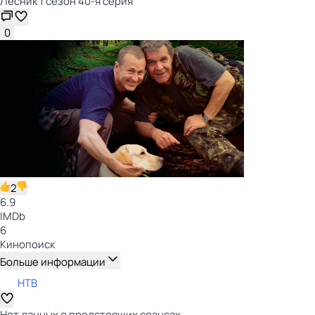
Лесник 1 сезон 40-я серия
0
2
6.9
IMDb
6
Кинопоиск
Больше информации
НТВ
Нет данных о предстоящих сеансах