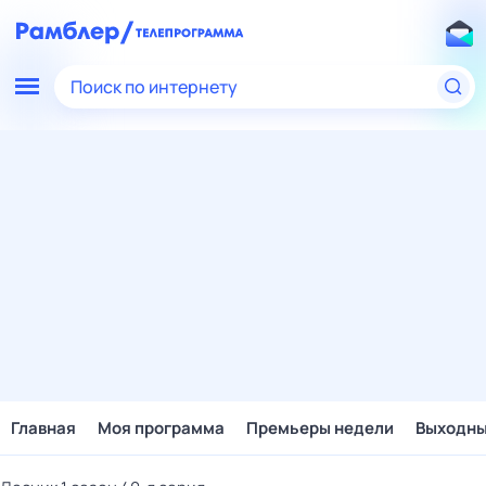
Поиск по интернету
Главная
Моя программа
Премьеры недели
Выходн