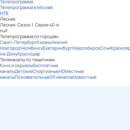
Телепрограмма
Телепрограмма в Москве
НТВ
Лесник
Лесник. Сезон 1. Серия 40-я
null
Телепрограмма по городам:
Санкт-Петербург
Казань
Нижний
Новгород
Челябинск
Екатеринбург
Новосибирск
Сочи
Красноя
на-Дону
Краснодар
Телеканалы по тематикам:
Кино и сериалы
Бесплатные
каналы
Детские
Спортивные
HD
Местные
каналы
Познавательные
20 каналов
Новостные