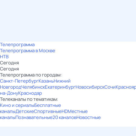
Телепрограмма
Телепрограмма в Москве
НТВ
Сегодня
Сегодня
Телепрограмма по городам:
Санкт-Петербург
Казань
Нижний
Новгород
Челябинск
Екатеринбург
Новосибирск
Сочи
Красноя
на-Дону
Краснодар
Телеканалы по тематикам:
Кино и сериалы
Бесплатные
каналы
Детские
Спортивные
HD
Местные
каналы
Познавательные
20 каналов
Новостные