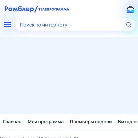
Поиск по интернету
Главная
Моя программа
Премьеры недели
Выходн