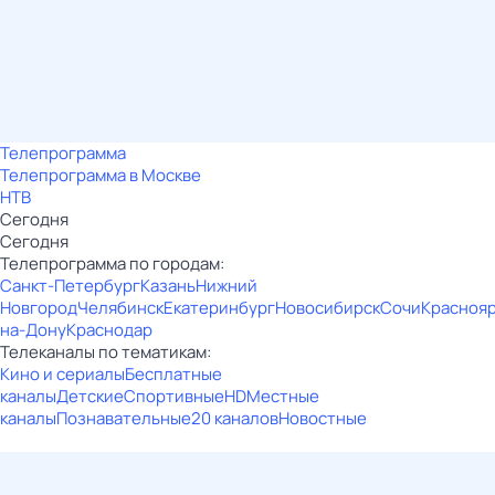
Телепрограмма
Телепрограмма в Москве
НТВ
Сегодня
Сегодня
Телепрограмма по городам:
Санкт-Петербург
Казань
Нижний
Новгород
Челябинск
Екатеринбург
Новосибирск
Сочи
Красноя
на-Дону
Краснодар
Телеканалы по тематикам:
Кино и сериалы
Бесплатные
каналы
Детские
Спортивные
HD
Местные
каналы
Познавательные
20 каналов
Новостные