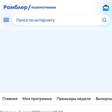
Поиск по интернету
Главная
Моя программа
Премьеры недели
Выходн