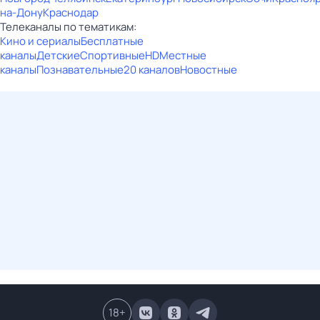
на-Дону
Краснодар
Телеканалы по тематикам:
Кино и сериалы
Бесплатные
каналы
Детские
Спортивные
HD
Местные
каналы
Познавательные
20 каналов
Новостные
18
+