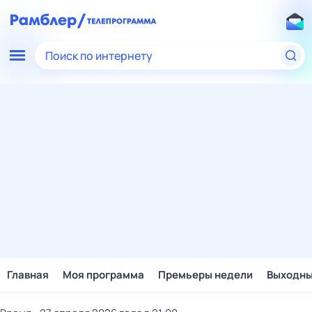
Поиск по интернету
Главная
Моя программа
Премьеры недели
Выходн