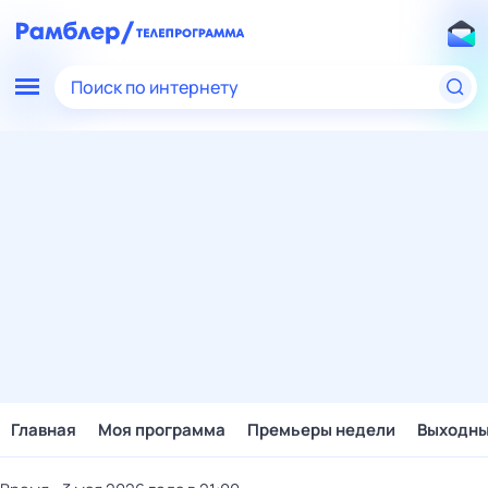
Поиск по интернету
Главная
Моя программа
Премьеры недели
Выходн