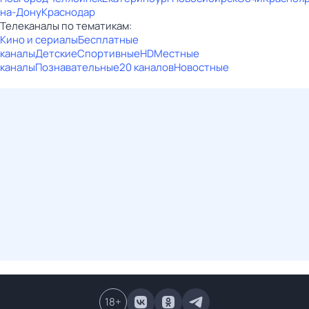
на-Дону
Краснодар
Телеканалы по тематикам:
Кино и сериалы
Бесплатные
каналы
Детские
Спортивные
HD
Местные
каналы
Познавательные
20 каналов
Новостные
18
+