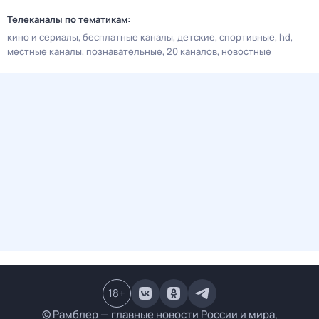
Телеканалы по тематикам:
кино и сериалы
бесплатные каналы
детские
спортивные
hd
местные каналы
познавательные
20 каналов
новостные
18
+
© Рамблер — главные новости России и мира,