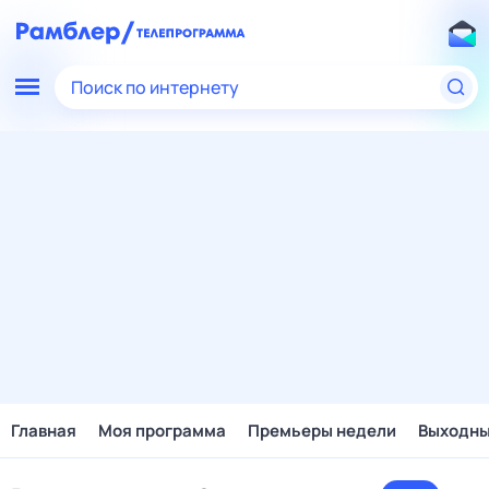
Поиск по интернету
Главная
Моя программа
Премьеры недели
Выходн