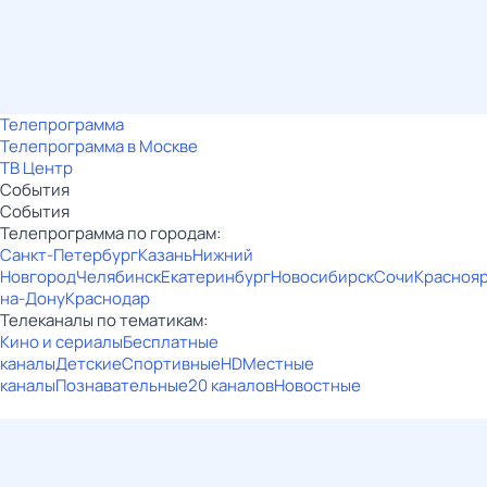
Телепрограмма
Телепрограмма в Москве
ТВ Центр
События
События
Телепрограмма по городам:
Санкт-Петербург
Казань
Нижний
Новгород
Челябинск
Екатеринбург
Новосибирск
Сочи
Красноя
на-Дону
Краснодар
Телеканалы по тематикам:
Кино и сериалы
Бесплатные
каналы
Детские
Спортивные
HD
Местные
каналы
Познавательные
20 каналов
Новостные