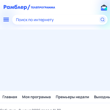
Поиск по интернету
Главная
Моя программа
Премьеры недели
Выходн