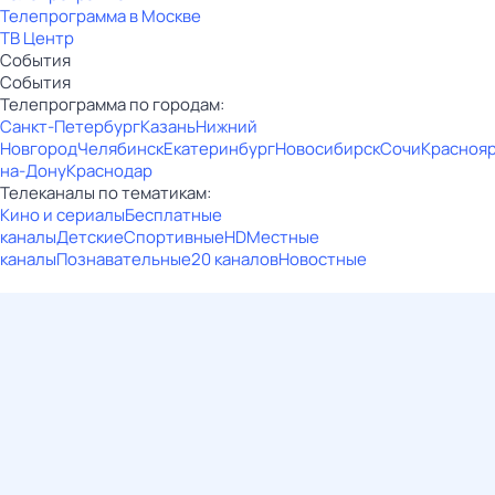
Телепрограмма в Москве
ТВ Центр
События
События
Телепрограмма по городам:
Санкт-Петербург
Казань
Нижний
Новгород
Челябинск
Екатеринбург
Новосибирск
Сочи
Красноя
на-Дону
Краснодар
Телеканалы по тематикам:
Кино и сериалы
Бесплатные
каналы
Детские
Спортивные
HD
Местные
каналы
Познавательные
20 каналов
Новостные