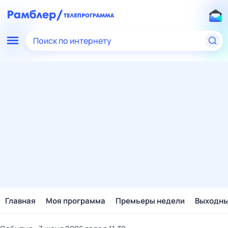
Поиск по интернету
Главная
Моя программа
Премьеры недели
Выходн