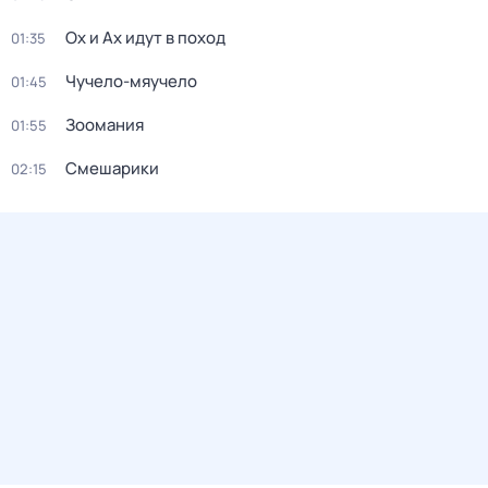
Ох и Ах идут в поход
01:35
Чучело-мяучело
01:45
Зоомания
01:55
Смешарики
02:15