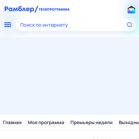
Поиск по интернету
Главная
Моя программа
Премьеры недели
Выходн