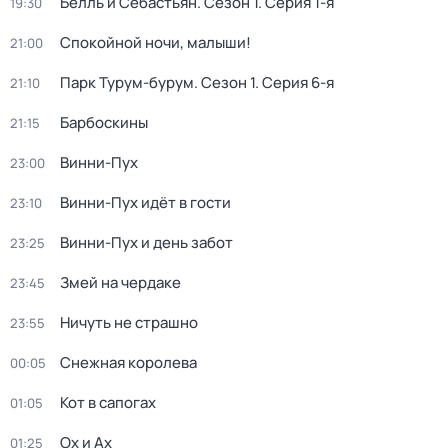
Белль и Себастьян
. Сезон 1
. Серия 1-я
19:30
Спокойной ночи, малыши!
21:00
Парк Турум-бурум
. Сезон 1
. Серия 6-я
21:10
Барбоскины
21:15
Винни-Пух
23:00
Винни-Пух идёт в гости
23:10
Винни-Пух и день забот
23:25
Змей на чердаке
23:45
Ничуть не страшно
23:55
Снежная королева
00:05
Кот в сапогах
01:05
Ох и Ах
01:25