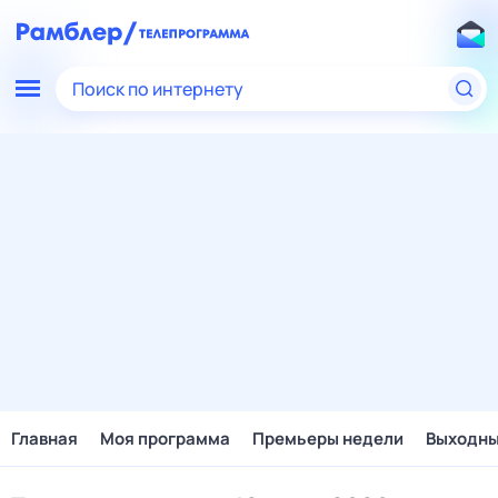
Поиск по интернету
Главная
Моя программа
Премьеры недели
Выходн