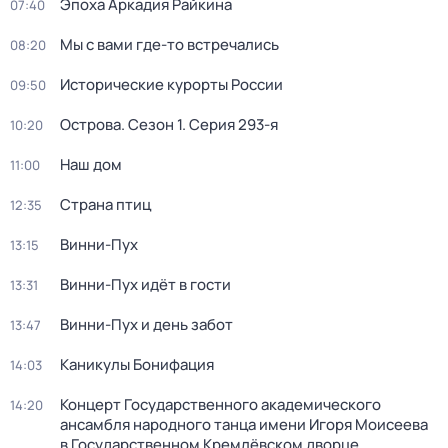
Эпоха Аркадия Райкина
07:40
Мы с вами где-то встречались
08:20
Исторические курорты России
09:50
Острова
. Сезон 1
. Серия 293-я
10:20
Наш дом
11:00
Страна птиц
12:35
Винни-Пух
13:15
Винни-Пух идёт в гости
13:31
Винни-Пух и день забот
13:47
Каникулы Бонифация
14:03
Концерт Государственного академического
14:20
ансамбля народного танца имени Игоря Моисеева
в Государственном Кремлёвском дворце