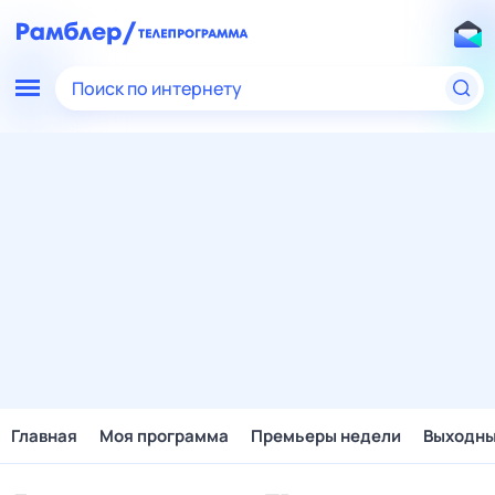
Поиск по интернету
Главная
Моя программа
Премьеры недели
Выходн