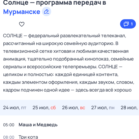
Солнце — программа передач в
Мурманске
1
СОЛНЦЕ — федеральный развлекательный телеканал,
рассчитанный на широкую семейную аудиторию. В
телевизионной сетке хитовая и любимая качественная
анимация, тщательно подобранный кинопоказ, семейные
сериалы и всероссийские телепремьеры. СОЛНЦЕ —
целиком и полностью: каждой единицей контента,
каждым элементом оформления, каждым звуком, словом,
кадром подчинен одной идее — здесь всегда всё хорошо
24 июл,
пт
25 июл,
сб
26 июл,
вс
27 июл,
пн
28 июл,
Маша и Медведь
05:00
Три кота
08:00