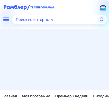
Поиск по интернету
Главная
Моя программа
Премьеры недели
Выходн