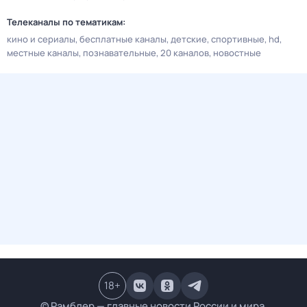
Телеканалы по тематикам:
кино и сериалы
бесплатные каналы
детские
спортивные
hd
местные каналы
познавательные
20 каналов
новостные
18
+
© Рамблер — главные новости России и мира,