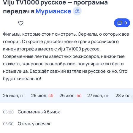
Viju TV1000 русское — программа
передач в
Мурманске
0
Фильмы, которые стоит смотреть. Сериалы, о которых все
говорят. Откройте для себя новые грани российского
кинематографа вместе с viju TV1000 русское.
Современные ленты известных режиссеров, неизбитые
сюжеты, жанровое разнообразие, популярные актёры и
новые лица. Вас ждёт свежий взгляд на русское кино. Это
будет кинеально!
24 июл,
пт
25 июл,
сб
26 июл,
вс
27 июл,
пн
28 июл,
Соломенный бычок
05:20
Отель у овечек
05:30