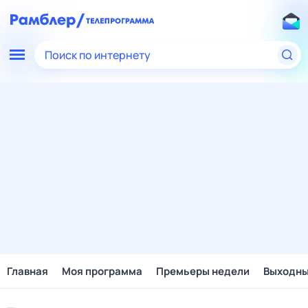
Поиск по интернету
Главная
Моя программа
Премьеры недели
Выходн