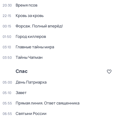
Время псов
20:30
Кровь за кровь
22:15
Форcаж. Полный впеpёд!
00:15
Город киллеров
01:50
Главные тайны мира
03:10
Тaйны Чапман
03:50
Спас
День Патриарха
05:00
Зaвeт
05:10
Прямая линия. Ответ священника
05:55
Святыни России
06:55