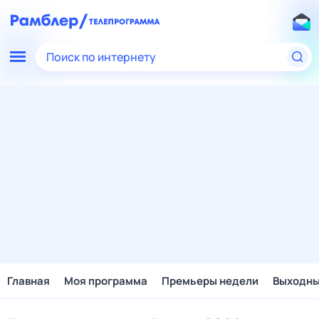
Поиск по интернету
Главная
Моя программа
Премьеры недели
Выходн