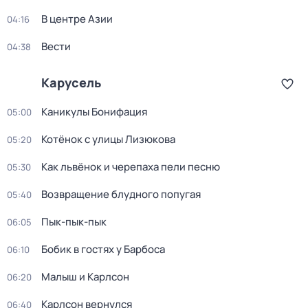
В центре Азии
04:16
Вести
04:38
Карусель
Каникулы Бонифация
05:00
Котёнок с улицы Лизюкова
05:20
Как львёнок и черепаха пели песню
05:30
Возвращение блудного попугая
05:40
Пык-пык-пык
06:05
Бобик в гостях у Барбоса
06:10
Малыш и Карлсон
06:20
Карлсон вернулся
06:40