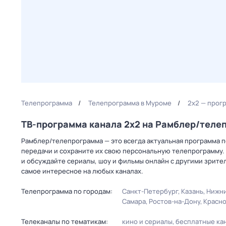
Телепрограмма
Телепрограмма в Муроме
2x2 — прог
ТВ-программа канала 2x2 на Рамблер/теле
Рамблер/телепрограмма — это всегда актуальная программа пе
передачи и сохраните их свою персональную телепрограмму. 
и обсуждайте сериалы, шоу и фильмы онлайн с другими зрите
самое интересное на любых каналах.
Телепрограмма по городам:
Санкт-Петербург
Казань
Нижни
Самара
Ростов-на-Дону
Красн
Телеканалы по тематикам:
кино и сериалы
бесплатные ка