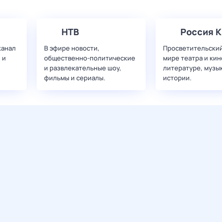
НТВ
Россия К
канал
В эфире новости,
Просветительский
 и
общественно-политические
мире театра и кин
и развлекательные шоу,
литературе, музы
фильмы и сериалы.
истории.