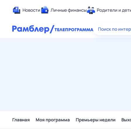
Новости
Личные финансы
Родители и дет
Здоровье
Поиск по инте
Развлечен
Дом и уют
Спорт
Карьера
Авто
Технологи
Жизненные
Сберегаем
Гороскопы
Главная
Моя программа
Премьеры недели
Вых