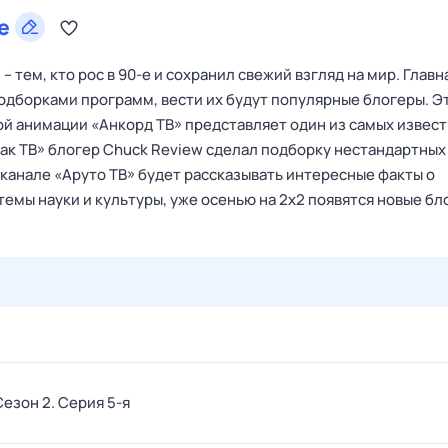
е
 тем, кто рос в 90-е и сохранил свежий взгляд на мир. Главн
одборками программ, вести их будут популярные блогеры. Э
ой анимации «Анкорд ТВ» представляет один из самых извес
Чак ТВ» блогер Chuck Review сделал подборку нестандартных
канале «Аруто ТВ» будет рассказывать интересные факты о
темы науки и культуры, уже осенью на 2х2 появятся новые бл
28 июл,
вт
29 июл,
ср
30 июл,
чт
31 июл,
пт
1 авг,
сб
 Сезон 2
. Серия 5-я