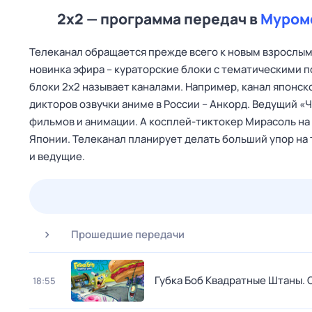
2x2 — программа передач в
Муром
Телеканал обращается прежде всего к новым взрослым –
новинка эфира – кураторские блоки с тематическими п
блоки 2х2 называет каналами. Например, канал японск
дикторов озвучки аниме в России – Анкорд. Ведущий «
фильмов и анимации. А косплей-тиктокер Мирасоль на 
Японии. Телеканал планирует делать больший упор на 
и ведущие.
24 июл,
пт
25 июл,
сб
26 июл,
вс
27 июл,
пн
Прошедшие передачи
Губка Боб Квадратные Штаны
.
18:55