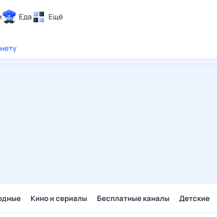
и
Еда
Ещё
Почта
рнету
ия и отдых
Поиск
Погода
ТВ-программа
и и тренды
 ситуации
 вместе
Помощь
одные
Кино и сериалы
Бесплатные каналы
Детские