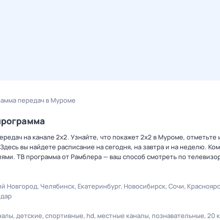
рамма передач в Муроме
программа
редач на канале 2x2. Узнайте, что покажет 2x2 в Муроме, отметьте
Здесь вы найдете расписание на сегодня, на завтра и на неделю. К
лями. ТВ программа от Рамблера — ваш способ смотреть по телевизо
й Новгород
Челябинск
Екатеринбург
Новосибирск
Сочи
Краснояр
одар
налы
детские
спортивные
hd
местные каналы
познавательные
20 