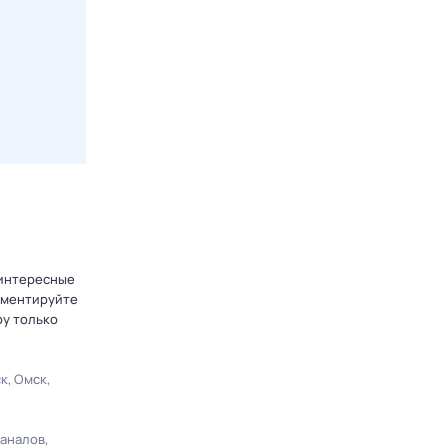
 интересные
омментируйте
ру только
ск
Омск
каналов