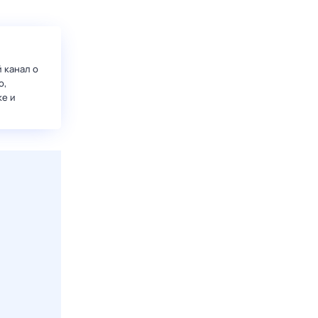
 канал о
о,
ке и