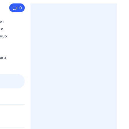
0
ая
ти
тных
оки
2 авг,
вс
3 авг,
пн
4 авг,
вт
5 авг,
ср
Вчера
Сегодня