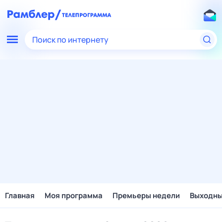
Поиск по интернету
Главная
Моя программа
Премьеры недели
Выходн